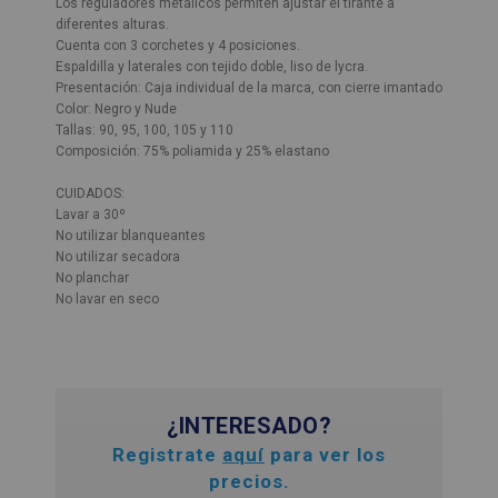
Los reguladores metálicos permiten ajustar el tirante a
diferentes alturas.
Cuenta con 3 corchetes y 4 posiciones.
Espaldilla y laterales con tejido doble, liso de lycra.
Presentación: Caja individual de la marca, con cierre imantado
Color: Negro y Nude
Tallas: 90, 95, 100, 105 y 110
Composición: 75% poliamida y 25% elastano
CUIDADOS:
Lavar a 30º
No utilizar blanqueantes
No utilizar secadora
No planchar
No lavar en seco
¿INTERESADO?
Registrate
aquí
para ver los
precios.