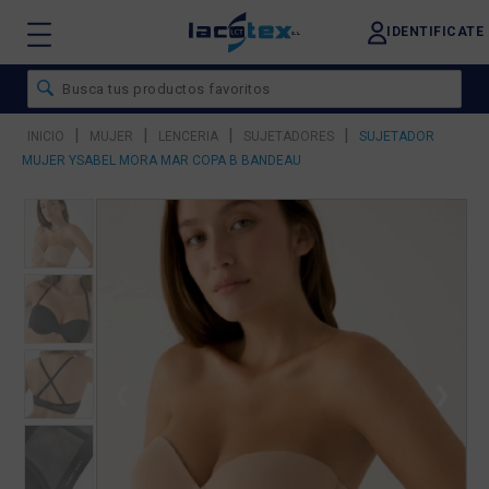
IDENTIFICATE
|
|
|
|
INICIO
MUJER
LENCERIA
SUJETADORES
SUJETADOR
MUJER YSABEL MORA MAR COPA B BANDEAU
❮
❯