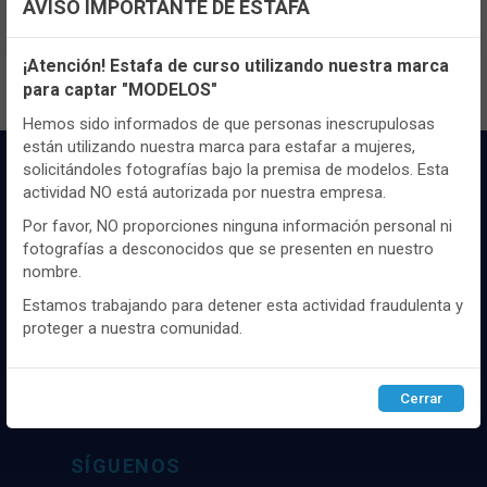
AVISO IMPORTANTE DE ESTAFA
contenido y los precios.
Configuración de cookies
¡Atención! Estafa de curso utilizando nuestra marca
para captar "MODELOS"
Utilizamos cookies propias y de terceros, de sesión o
persistentes, para hacer funcionar de manera segura nuestra
Hemos sido informados de que personas inescrupulosas
página web y personalizar su contenido.
están utilizando nuestra marca para estafar a mujeres,
solicitándoles fotografías bajo la premisa de modelos. Esta
Igualmente, utilizamos cookies para medir y obtener datos de
actividad NO está autorizada por nuestra empresa.
la navegación que realizas y para ajustar el contenido a tus
gustos y preferencias.
Por favor, NO proporciones ninguna información personal ni
fotografías a desconocidos que se presenten en nuestro
Puedes
configurar
y aceptar el uso de cookies a tu gusto.
nombre.
Para obtener más información visita nuestra
Política de
cookies
.
Distribuidor y mayorista textil de las mejores
Estamos trabajando para detener esta actividad fraudulenta y
marcaas de ropa y complementos del
proteger a nuestra comunidad.
mercado, marcas tanto nacionales como
Configurar
Rechazar
ACEPTAR
internacionales. Más de 25 años de
experiencia como proveedor de los mejores
Cerrar
comercios
SÍGUENOS