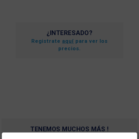
¿INTERESADO?
Registrate
aquí
para ver los
precios.
TENEMOS MUCHOS MÁS !
Registrate
aquí
para poder ver todo el