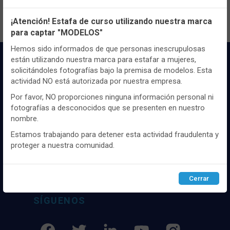
Configuración de cookies
¡Atención! Estafa de curso utilizando nuestra marca
para captar "MODELOS"
Utilizamos cookies propias y de terceros, de sesión o
persistentes, para hacer funcionar de manera segura nuestra
Hemos sido informados de que personas inescrupulosas
página web y personalizar su contenido.
están utilizando nuestra marca para estafar a mujeres,
solicitándoles fotografías bajo la premisa de modelos. Esta
Igualmente, utilizamos cookies para medir y obtener datos de
actividad NO está autorizada por nuestra empresa.
la navegación que realizas y para ajustar el contenido a tus
gustos y preferencias.
Por favor, NO proporciones ninguna información personal ni
fotografías a desconocidos que se presenten en nuestro
Puedes
configurar
y aceptar el uso de cookies a tu gusto.
nombre.
Para obtener más información visita nuestra
Política de
Distribuidor y mayorista textil de las mejores
cookies
.
marcaas de ropa y complementos del
Estamos trabajando para detener esta actividad fraudulenta y
mercado, marcas tanto nacionales como
proteger a nuestra comunidad.
internacionales. Más de 25 años de
Configurar
Rechazar
ACEPTAR
experiencia como proveedor de los mejores
comercios
Cerrar
SÍGUENOS