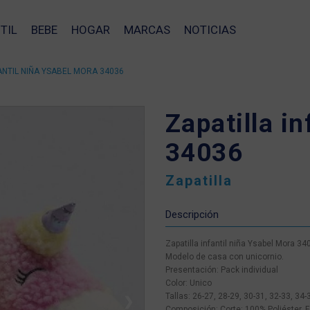
TIL
BEBE
HOGAR
MARCAS
NOTICIAS
FANTIL NIÑA YSABEL MORA 34036
Zapatilla i
34036
Zapatilla
Descripción
Zapatilla infantil niña Ysabel Mora 34
Modelo de casa con unicornio.
Presentación: Pack individual
Color: Unico
Tallas: 26-27, 28-29, 30-31, 32-33, 34-
❯
Composición: Corte: 100% Poliéster, F