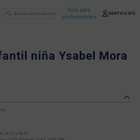
Sólo para
IDENTIFICATE
profesionales
nfantil niña Ysabel Mora
036
35, 36-37 y 38-39
orro: 100% Poliéster, Suela: 100% TPR