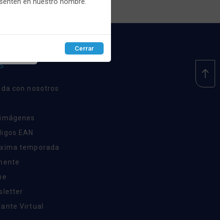
esenten en nuestro nombre.
Cerrar
EPTAR
S
nda con nosotros
 imágenes
digos EAN
óxima temporada
inente
ne
sletter
ante Virtual