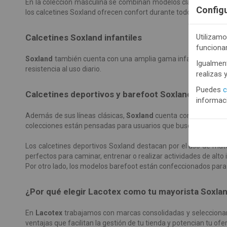
En la colección masculina se combinan modelos clásicos, deport
Config
los calcetines Soxland ofrecen confort durante todo el día y gra
Utilizamo
Calcetines Soxland infantiles
funciona
Soxland
también cuenta con una amplia gama infantil, desde mo
Igualment
resistencia al uso diario.
realizas 
Puedes
c
Calcetines deportivos y barefoot Soxland
informaci
Además de sus líneas clásicas,
Soxland
cuenta con una gama 
colecciones están pensadas para usuarios que buscan rendimien
Los calcetines deportivos Soxland destacan por el uso de mate
perfectos para caminar, entrenar o realizar actividades de alto
Por otro lado, los modelos barefoot están confeccionados para a
¿Por qué elegir Lacotex como tu mayorista Soxla
En
Lacotex
trabajamos con marcas consolidadas y seleccionam
ventajas que facilitan la gestión de tu tienda y potencian tu ofe