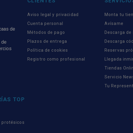
CLIENTES
SERVICIO
Aviso legal y privacidad
Monta tu tie
Cuenta personal
Avísame
rcaas de
Métodos de pago
Descarga de
Plazos de entrega
Descarga có
 de
ercios
Política de cookies
Reservas pr
Registro como profesional
Llegada inm
Tiendas Onli
Servicio New
Tu Represent
ÍAS TOP
 protésicos