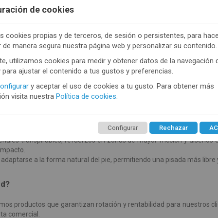
ivos y diseños actuales que se adaptan a todo tipo de públicos. Graci
uración de cookies
n durabilidad.
s cookies propias y de terceros, de sesión o persistentes, para hac
r de manera segura nuestra página web y personalizar su contenido.
delos básicos escolares hasta diseños divertidos con colores y dibujo
e, utilizamos cookies para medir y obtener datos de la navegación 
y para ajustar el contenido a tus gustos y preferencias.
onfigurar
y aceptar el uso de cookies a tu gusto. Para obtener más
ón visita nuestra
Política de cookies
.
especializada en
calcetines deportivos
y modelos
barefoot
, diseñad
to, ligereza y una sensación cercana al pie descalzo.
Configurar
Rechazar
AC
riales transpirables, refuerzos en zonas de mayor fricción y diseños
 impacto.
daptarse a la forma natural del pie, permitiendo una pisada más libre y 
nd?
os productos que garantizan rotación y rentabilidad para nuestros c
rta comercial.