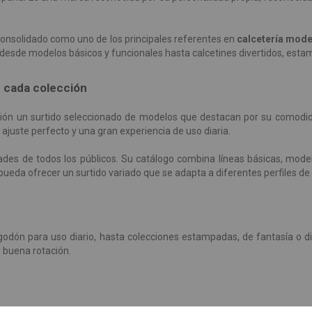
onsolidado como uno de los principales referentes en
calcetería mod
a: desde modelos básicos y funcionales hasta calcetines divertidos, es
n cada colección
ón un surtido seleccionado de modelos que destacan por su comodidad
 ajuste perfecto y una gran experiencia de uso diaria.
ades de todos los públicos. Su catálogo combina líneas básicas, mod
, pueda ofrecer un surtido variado que se adapta a diferentes perfiles de
godón para uso diario, hasta colecciones estampadas, de fantasía o d
 buena rotación.