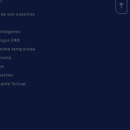
S
nda con nosotros
 imágenes
digos EAN
óxima temporada
inente
ne
sletter
ante Virtual