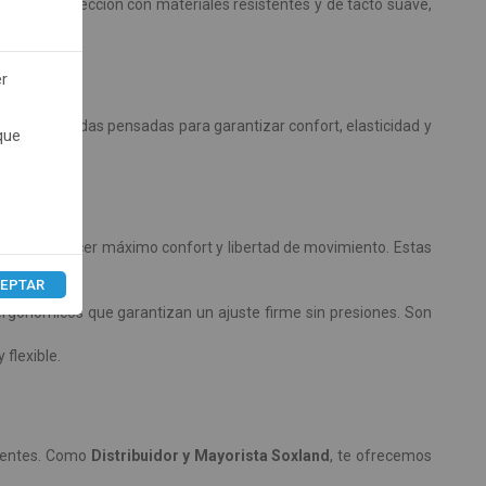
as a su confección con materiales resistentes y de tacto suave,
er
s. Son prendas pensadas para garantizar confort, elasticidad y
que
os para ofrecer máximo confort y libertad de movimiento. Estas
EPTAR
 ergonómicos que garantizan un ajuste firme sin presiones. Son
flexible.
lientes. Como
Distribuidor y Mayorista Soxland
, te ofrecemos