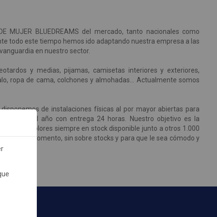
A DE MUJER BLUEDREAMS del mercado, tanto nacionales como
urante todo este tiempo hemos ido adaptando nuestra empresa a las
 vanguardia en nuestro sector.
 leotardos y medias, pijamas, camisetas interiores y exteriores,
egalo, ropa de cama, colchones y almohadas... Actualmente somos
disponemos de instalaciones físicas al por mayor abiertas para
365 días del año con entrega 24 horas. Nuestro objetivo es la
s tallas y colores siempre en stock disponible junto a otros 1.000
ta en cada momento, sin sobre stocks y para que le sea cómodo y
er
que