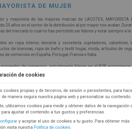
MAYORISTA DE MUJER
uidor y mayorista de las mejores marcas de LACOTEX, MAYORIST
 de 25 años en el sector de la distribución al por mayor nos avalan. D
as del mercado lo cual no has permitido ser líderes y estar siempre a la
os en ropa interior, lencería y corsetería, sujetadores, calcetines,
tos de licencias, ropa de baño y textil hogar, moda, artículos de r
s de comercios en España, Portugal, Francia e Italia.
y proveedor de comercios, actualmente líderes en el B2B ecommerce, 
 de esta web para compras online cómodas, rápidas y eficaces los 
uración de cookies
dad del cliente, por eso disponemos de cerca de 3.500 artículos con su
 para que nuestro cliente no tenga que comprar más de lo que necesi
istencias.
s cookies propias y de terceros, de sesión o persistentes, para hac
r de manera segura nuestra página web y personalizar su contenido.
e, utilizamos cookies para medir y obtener datos de la navegación 
y para ajustar el contenido a tus gustos y preferencias.
onfigurar
y aceptar el uso de cookies a tu gusto. Para obtener más
ón visita nuestra
Política de cookies
.