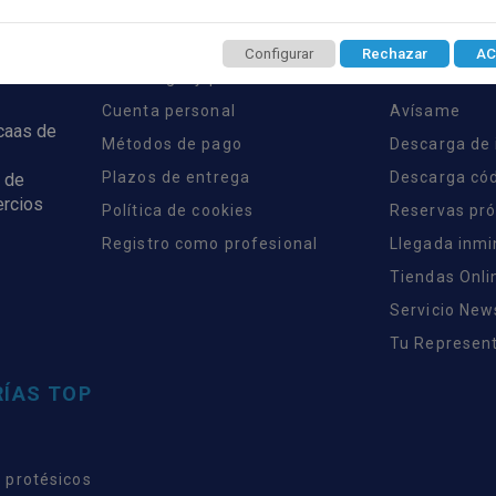
CLIENTES
SERVICIO
Configurar
Rechazar
AC
Aviso legal y privacidad
Monta tu tie
Cuenta personal
Avísame
rcaas de
Métodos de pago
Descarga de
Plazos de entrega
Descarga có
 de
ercios
Política de cookies
Reservas pr
Registro como profesional
Llegada inm
Tiendas Onli
Servicio New
Tu Represent
ÍAS TOP
 protésicos