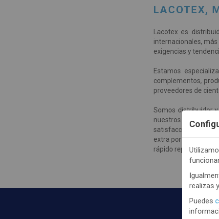
LACOTEX, 
Lacotex es distrib
internacionales, más
exigencias y tendenci
Estamos especializad
complementos, produc
proveedores de ciento
Somos distribuidor 
nuestros clientes y
Config
satisfacción y comodi
extra por temporada,
rápido reponer sus ex
Utilizamo
funciona
Igualment
realizas 
Puedes
c
informaci