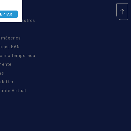
S
EPTAR
nda con nosotros
 imágenes
digos EAN
óxima temporada
inente
ne
sletter
ante Virtual