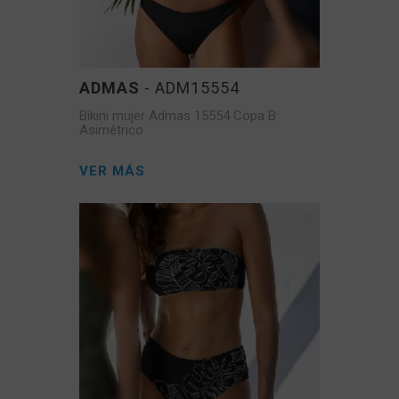
ADMAS
- ADM15554
Bikini mujer Admas 15554 Copa B
Asimétrico
VER MÁS