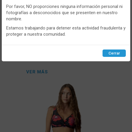
gustos y preferencias.
Por favor, NO proporciones ninguna información personal ni
fotografías a desconocidos que se presenten en nuestro
Puedes
configurar
y aceptar el uso de cookies a tu gusto.
nombre.
Para obtener más información visita nuestra
Política de
cookies
.
Estamos trabajando para detener esta actividad fraudulenta y
proteger a nuestra comunidad.
ADMAS
- ADM15541
Configurar
Rechazar
ACEPTAR
Cerrar
Bikini mujer Admas 15541 Copa B
Triangulo
VER MÁS