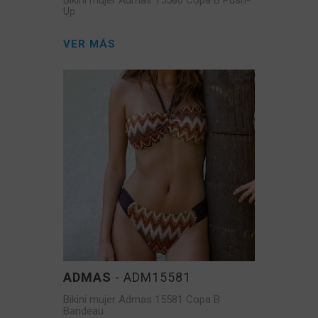
Bikini mujer Admas 15580 Copa B Push-
Up
VER MÁS
ADMAS
- ADM15581
Bikini mujer Admas 15581 Copa B
Bandeau