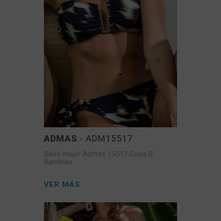
ADMAS
- ADM15517
Bikini mujer Admas 15517 Copa B
Bandeau
VER MÁS