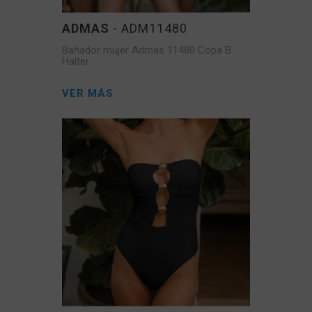
ADMAS
- ADM11480
Bañador mujer Admas 11480 Copa B
Halter
VER MÁS