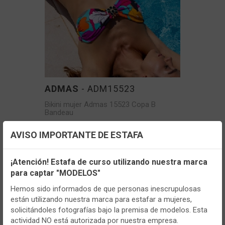
ADMAS
- ADM15523
Bikini mujer Admas 15523 Copa B
Bandeau
AVISO IMPORTANTE DE ESTAFA
VER MÁS
Configuración de cookies
¡Atención! Estafa de curso utilizando nuestra marca
para captar "MODELOS"
Utilizamos cookies propias y de terceros, de sesión o
persistentes, para hacer funcionar de manera segura nuestra
Hemos sido informados de que personas inescrupulosas
página web y personalizar su contenido.
están utilizando nuestra marca para estafar a mujeres,
solicitándoles fotografías bajo la premisa de modelos. Esta
Igualmente, utilizamos cookies para medir y obtener datos de
actividad NO está autorizada por nuestra empresa.
la navegación que realizas y para ajustar el contenido a tus