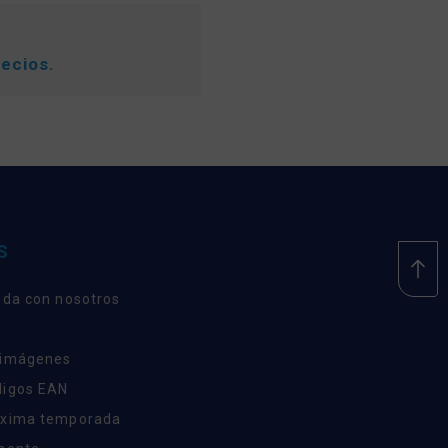
recios.
S
nda con nosotros
 imágenes
digos EAN
óxima temporada