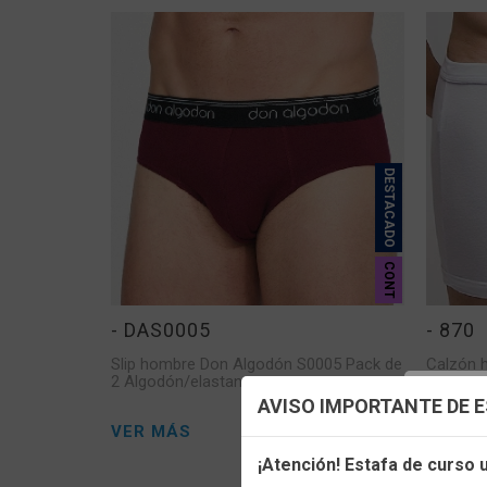
DESTACADO
CONT
- DAS0005
- 870
Slip hombre Don Algodón S0005 Pack de
Calzón 
2 Algodón/elastano
Config
AVISO IMPORTANTE DE 
VER MÁS
VER M
Utilizamo
¡Atención! Estafa de curso
funciona