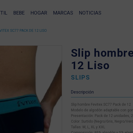
TIL
BEBE
HOGAR
MARCAS
NOTICIAS
VITEX SC77 PACK DE 12 LISO
Slip hombr
12 Liso
SLIPS
Descripción
Slip hombre Fevitex SC77 Pack de 12
Modelo de algodón adaptable con goma
Presentación: Pack de 12 unidades, 2 
Color: Surtido (Negro/Gris, Negro/Ver
Tallas: M, L, XL y XXL
❯
Composición: 95% algodón y 5% elas