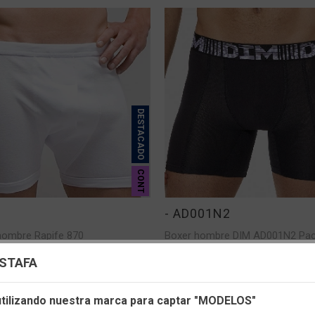
DESTACADO
CONT
- AD001N2
hombre Rapife 870
Boxer hombre DIM AD001N2 Pac
uración de cookies
ESTAFA
ÁS
VER MÁS
s cookies propias y de terceros, de sesión o persistentes, para hac
 utilizando nuestra marca para captar "MODELOS"
r de manera segura nuestra página web y personalizar su contenido.