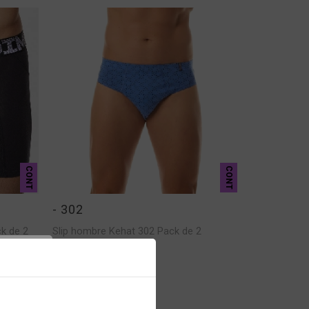
CONT
CONT
- 302
k de 2
Slip hombre Kehat 302 Pack de 2
VER MÁS
er