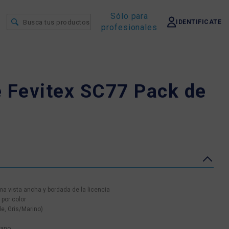
Sólo para
IDENTIFICATE
profesionales
e Fevitex SC77 Pack de
 vista ancha y bordada de la licencia
por color
de, Gris/Marino)
tano