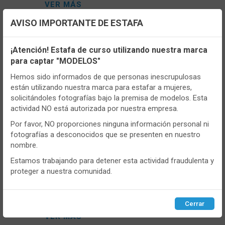
VER MÁS
AVISO IMPORTANTE DE ESTAFA
Configuración de cookies
¡Atención! Estafa de curso utilizando nuestra marca
para captar "MODELOS"
Utilizamos cookies propias y de terceros, de sesión o
persistentes, para hacer funcionar de manera segura nuestra
Hemos sido informados de que personas inescrupulosas
página web y personalizar su contenido.
están utilizando nuestra marca para estafar a mujeres,
solicitándoles fotografías bajo la premisa de modelos. Esta
Igualmente, utilizamos cookies para medir y obtener datos de
actividad NO está autorizada por nuestra empresa.
la navegación que realizas y para ajustar el contenido a tus
gustos y preferencias.
Por favor, NO proporciones ninguna información personal ni
fotografías a desconocidos que se presenten en nuestro
Puedes
configurar
y aceptar el uso de cookies a tu gusto.
nombre.
Para obtener más información visita nuestra
Política de
cookies
.
Estamos trabajando para detener esta actividad fraudulenta y
- ADM48522
proteger a nuestra comunidad.
Bóxer Hombre Lois ADM48522 Pack de 2
Configurar
Rechazar
ACEPTAR
Cerrar
VER MÁS