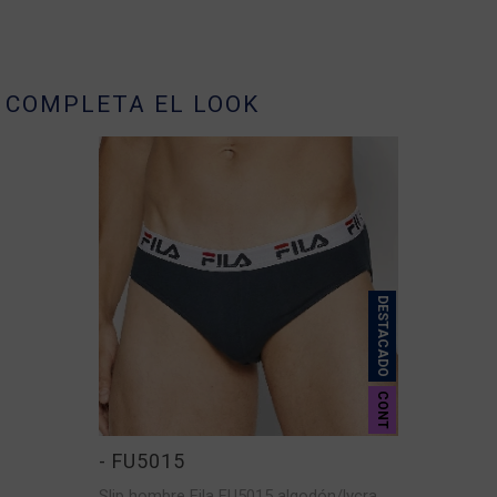
COMPLETA EL LOOK
DESTACADO
CONT
- FU5015
Slip hombre Fila FU5015 algodón/lycra