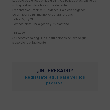
Los colores y el logo en las distintivas bandas elásticas le dan
un toque divertido a la vez que elegante.
Presentación: Pack de 2 unidades. Caja con colgador
Color: Negro-azul, marino-verde, granate-gris
Tallas: M, L y XL
Composición: 93% algodón y 7% elastano
CUIDADO:
Se recomienda seguir las instrucciones de lavado que
proporciona el fabricante.
¿INTERESADO?
Registrate
aquí
para ver los
precios.