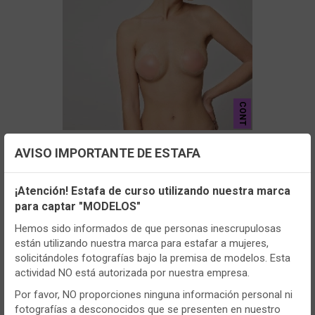
CONT
- YM10146
AVISO IMPORTANTE DE ESTAFA
Tapapezones mujer Ysabel Mora
Configuración de cookies
YM10146 Push-Up
¡Atención! Estafa de curso utilizando nuestra marca
para captar "MODELOS"
Utilizamos cookies propias y de terceros, de sesión o
VER MÁS
persistentes, para hacer funcionar de manera segura nuestra
Hemos sido informados de que personas inescrupulosas
página web y personalizar su contenido.
están utilizando nuestra marca para estafar a mujeres,
solicitándoles fotografías bajo la premisa de modelos. Esta
Igualmente, utilizamos cookies para medir y obtener datos de
actividad NO está autorizada por nuestra empresa.
la navegación que realizas y para ajustar el contenido a tus
gustos y preferencias.
Por favor, NO proporciones ninguna información personal ni
fotografías a desconocidos que se presenten en nuestro
Puedes
configurar
y aceptar el uso de cookies a tu gusto.