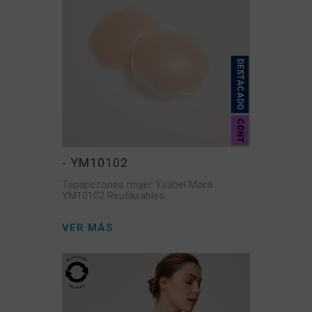
DESTACADO
CONT
- YM10102
Tapapezones mujer Ysabel Mora
YM10102 Reutilizables
VER MÁS