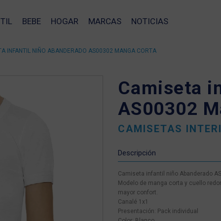
TIL
BEBE
HOGAR
MARCAS
NOTICIAS
TA INFANTIL NIÑO ABANDERADO AS00302 MANGA CORTA
Camiseta in
AS00302 M
CAMISETAS INTER
Descripción
Camiseta infantil niño Abanderado 
Modelo de manga corta y cuello redon
mayor confort.
Canalé 1x1
Presentación: Pack individual
❯
Color: Blanco