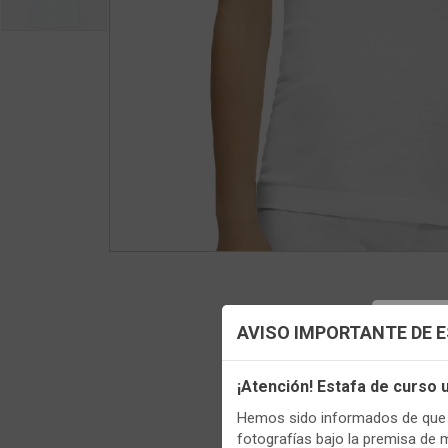
Config
AVISO IMPORTANTE DE 
Utilizamo
¡Atención! Estafa de curso
funciona
Hemos sido informados de que p
Regis
Igualment
fotografías bajo la premisa de 