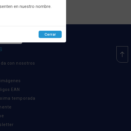
esenten en nuestro nombre.
Cerrar
EPTAR
S
nda con nosotros
 imágenes
digos EAN
óxima temporada
inente
ne
sletter