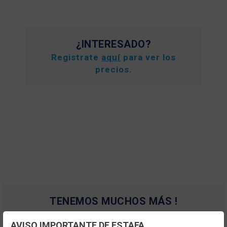
¿INTERESADO?
Registrate
aquí
para ver los
precios.
TENEMOS MUCHOS MÁS !
Registrate
aquí
para poder ver todo el
AVISO IMPORTANTE DE ESTAFA
contenido y los precios.