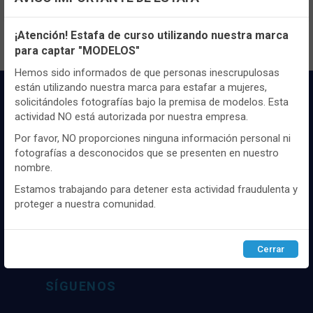
Configuración de cookies
¡Atención! Estafa de curso utilizando nuestra marca
para captar "MODELOS"
Utilizamos cookies propias y de terceros, de sesión o
persistentes, para hacer funcionar de manera segura nuestra
Hemos sido informados de que personas inescrupulosas
página web y personalizar su contenido.
están utilizando nuestra marca para estafar a mujeres,
solicitándoles fotografías bajo la premisa de modelos. Esta
Igualmente, utilizamos cookies para medir y obtener datos de
actividad NO está autorizada por nuestra empresa.
la navegación que realizas y para ajustar el contenido a tus
gustos y preferencias.
Por favor, NO proporciones ninguna información personal ni
fotografías a desconocidos que se presenten en nuestro
Puedes
configurar
y aceptar el uso de cookies a tu gusto.
nombre.
Para obtener más información visita nuestra
Política de
Distribuidor y mayorista textil de las mejores
cookies
.
Estamos trabajando para detener esta actividad fraudulenta y
marcaas de ropa y complementos del
proteger a nuestra comunidad.
mercado, marcas tanto nacionales como
internacionales. Más de 25 años de
Configurar
Rechazar
ACEPTAR
experiencia como proveedor de los mejores
Cerrar
comercios
SÍGUENOS