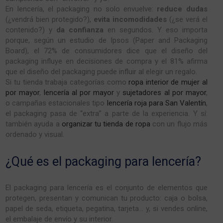
En lencería, el packaging no solo envuelve:
reduce dudas
(¿vendrá bien protegido?),
evita incomodidades
(¿se verá el
contenido?) y
da confianza
en segundos. Y eso importa
porque, según un estudio de Ipsos (Paper and Packaging
Board), el 72% de consumidores dice que el diseño del
packaging influye en decisiones de compra y el 81% afirma
que el diseño del packaging puede influir al elegir un regalo.
Si tu tienda trabaja categorías como
ropa interior de mujer al
por mayor
,
lencería al por mayor
y
sujetadores al por mayor
,
o campañas estacionales tipo
lencería roja para San Valentín
,
el packaging pasa de “extra” a parte de la experiencia. Y sí:
también ayuda a
organizar tu tienda de ropa
con un flujo más
ordenado y visual.
¿Qué es el packaging para lencería?
El packaging para lencería es el conjunto de elementos que
protegen, presentan y comunican tu producto: caja o bolsa,
papel de seda, etiqueta, pegatina, tarjeta… y, si vendes online,
el embalaje de envío y su interior.