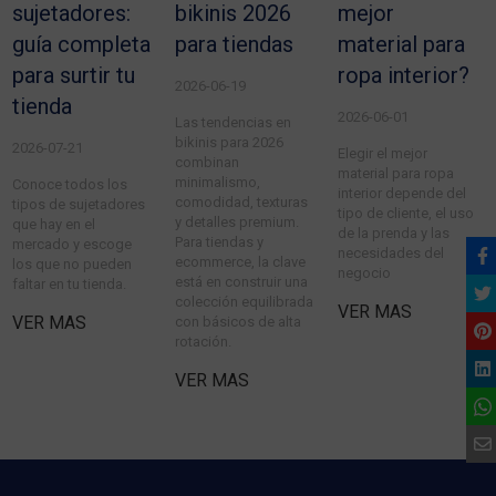
sujetadores:
bikinis 2026
mejor
guía completa
para tiendas
material para
para surtir tu
ropa interior?
2026-06-19
tienda
2026-06-01
Las tendencias en
bikinis para 2026
2026-07-21
Elegir el mejor
combinan
material para ropa
minimalismo,
Conoce todos los
interior depende del
comodidad, texturas
tipos de sujetadores
tipo de cliente, el uso
y detalles premium.
que hay en el
de la prenda y las
Para tiendas y
mercado y escoge
necesidades del
ecommerce, la clave
los que no pueden
negocio
está en construir una
faltar en tu tienda.
colección equilibrada
VER MAS
VER MAS
con básicos de alta
rotación.
VER MAS