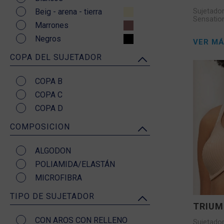
Sujetado
Beig - arena - tierra
Sensatio
Marrones
Negros
VER M
COPA DEL SUJETADOR
COPA B
COPA C
COPA D
COMPOSICION
ALGODON
POLIAMIDA/ELASTÁN
MICROFIBRA
TIPO DE SUJETADOR
TRIU
CON AROS CON RELLENO
Sujetado