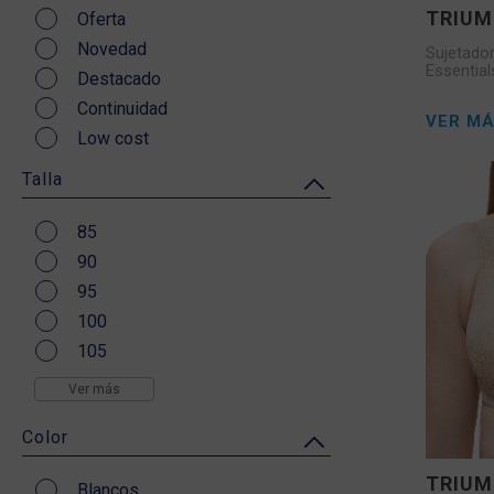
TRIU
Oferta
Novedad
Sujetado
Essentia
Destacado
Continuidad
VER M
Low cost
Talla
85
90
95
100
105
110
Ver más
115
Color
120
TRIU
Blancos