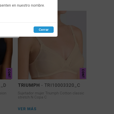
VER MÁS
esenten en nuestro nombre.
Cerrar
EPTAR
CONT
CONT
6_D
TRIUMPH
- TRI10003320_C
sion
Sujetador mujer Triumph Cotton classic
stretch N Copa C
VER MÁS