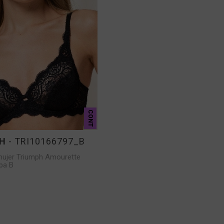
CONT
H
- TRI10166797_B
mujer Triumph Amourette
pa B