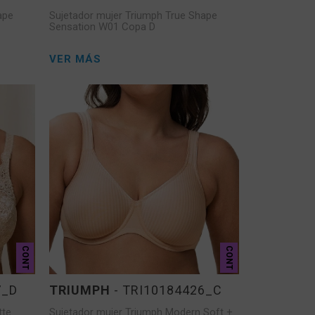
ape
Sujetador mujer Triumph True Shape
Sensation W01 Copa D
VER MÁS
CONT
CONT
7_D
TRIUMPH
- TRI10184426_C
tte
Sujetador mujer Triumph Modern Soft +