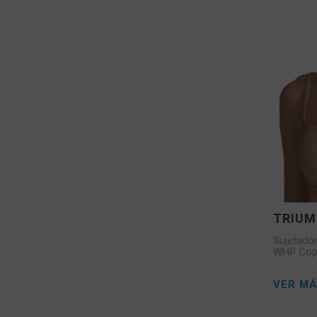
TRIU
Sujetador
WHP Cop
VER M