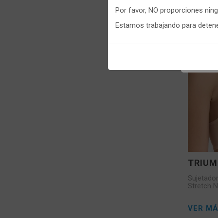
realizas 
VER M
Por favor, NO proporciones nin
Puedes
c
Estamos trabajando para detener
informaci
TRIU
Sujetado
Stretch 
VER M