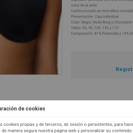
zona de la axila
Confeccionado en microfibra reciclad
Presentación: Caja individual
Color: Negro, Nude/Beig y Chocolate
Tallas: 90, 95, 100, 105 y 110
Composición: 81% Poliamida y 19% E
Regis
uración de cookies
s cookies propias y de terceros, de sesión o persistentes, para hac
r de manera segura nuestra página web y personalizar su contenido.