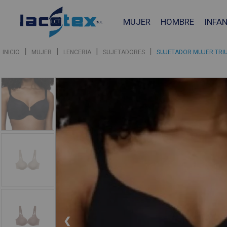
MUJER
HOMBRE
INFAN
|
|
|
|
INICIO
MUJER
LENCERIA
SUJETADORES
SUJETADOR MUJER TRIU
❮