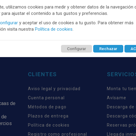
e, utilizamos cookies para medir y obtener datos de la navegación 
TENEMOS MUCHOS MÁS !
y para ajustar el contenido a tus gustos y preferencias.
trate
aquí
para poder ver todo el contenido y los p
onfigurar
y aceptar el uso de cookies a tu gusto. Para obtener más
ón visita nuestra
Política de cookies
.
Configurar
Rechazar
AC
CLIENTES
SERVICIO
Aviso legal y privacidad
Monta tu tie
Cuenta personal
Avísame
rcaas de
Métodos de pago
Descarga de
Plazos de entrega
Descarga có
 de
ercios
Política de cookies
Reservas pr
Registro como profesional
Llegada inm