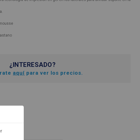
a.
 mousse
lastano
¿INTERESADO?
trate
aquí
para ver los precios.
er