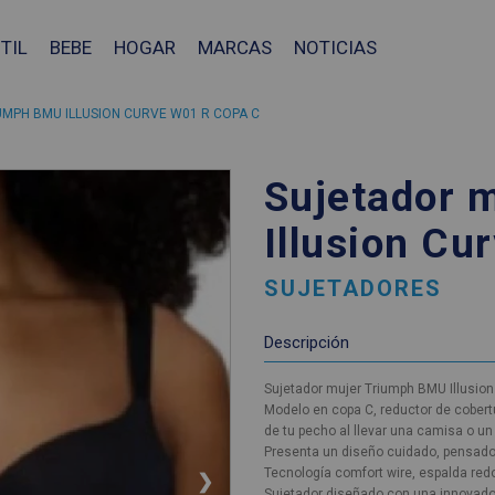
TIL
BEBE
HOGAR
MARCAS
NOTICIAS
MPH BMU ILLUSION CURVE W01 R COPA C
Sujetador 
Illusion Cu
SUJETADORES
Descripción
Sujetador mujer Triumph BMU Illusio
Modelo en copa C, reductor de cobertu
de tu pecho al llevar una camisa o un
Presenta un diseño cuidado, pensado p
Tecnología comfort wire, espalda re
❯
Sujetador diseñado con una innovadora