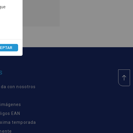
que
recios.
EPTAR
S
nda con nosotros
 imágenes
digos EAN
óxima temporada
inente