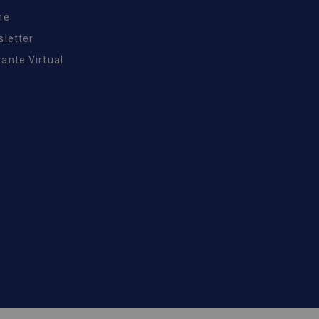
ne
sletter
ante Virtual