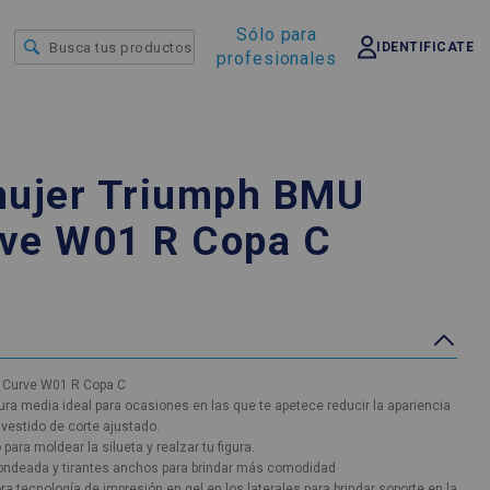
Sólo para
IDENTIFICATE
profesionales
mujer Triumph BMU
rve W01 R Copa C
n Curve W01 R Copa C
ra media ideal para ocasiones en las que te apetece reducir la apariencia
 vestido de corte ajustado.
ara moldear la silueta y realzar tu figura.
dondeada y tirantes anchos para brindar más comodidad
 tecnología de impresión en gel en los laterales para brindar soporte en la