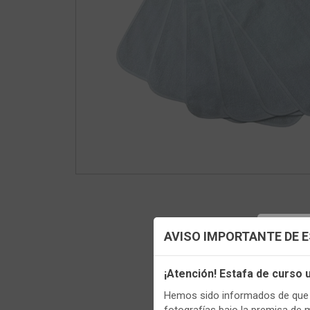
Config
AVISO IMPORTANTE DE 
Utilizamo
¡Atención! Estafa de curso
funciona
Hemos sido informados de que p
Igualment