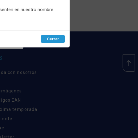
recios.
esenten en nuestro nombre.
Cerrar
EPTAR
S
nda con nosotros
 imágenes
digos EAN
óxima temporada
inente
ne
sletter