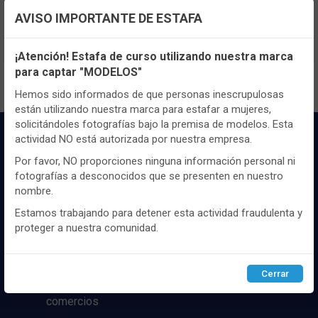
TENEMOS MUCHOS MÁS !
AVISO IMPORTANTE DE ESTAFA
Registrate
aquí
para poder ver todo el
Configuración de cookies
contenido y los precios.
¡Atención! Estafa de curso utilizando nuestra marca
para captar "MODELOS"
Utilizamos cookies propias y de terceros, de sesión o
persistentes, para hacer funcionar de manera segura nuestra
Hemos sido informados de que personas inescrupulosas
página web y personalizar su contenido.
están utilizando nuestra marca para estafar a mujeres,
solicitándoles fotografías bajo la premisa de modelos. Esta
Igualmente, utilizamos cookies para medir y obtener datos de
actividad NO está autorizada por nuestra empresa.
la navegación que realizas y para ajustar el contenido a tus
gustos y preferencias.
Por favor, NO proporciones ninguna información personal ni
fotografías a desconocidos que se presenten en nuestro
Puedes
configurar
y aceptar el uso de cookies a tu gusto.
nombre.
Para obtener más información visita nuestra
Política de
cookies
.
Estamos trabajando para detener esta actividad fraudulenta y
Distribuidor y mayorista textil de las mejores
proteger a nuestra comunidad.
marcaas de ropa y complementos del
mercado, marcas tanto nacionales como
Configurar
Rechazar
ACEPTAR
internacionales. Más de 25 años de
Cerrar
experiencia como proveedor de los mejores
comercios