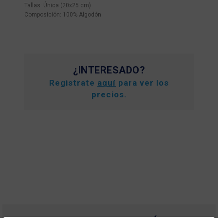
Tallas: Única (20x25 cm)
Composición: 100% Algodón
¿INTERESADO?
Registrate
aquí
para ver los
precios.