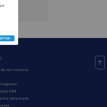
que
recios.
EPTAR
S
nda con nosotros
 imágenes
digos EAN
óxima temporada
inente