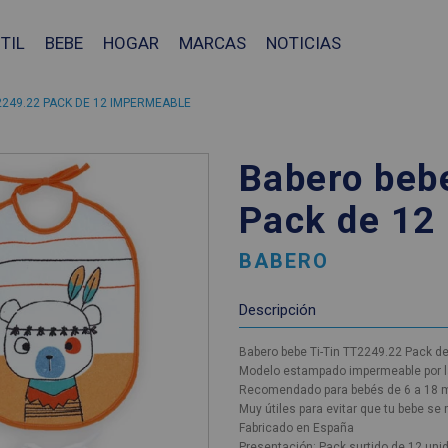
TIL
BEBE
HOGAR
MARCAS
NOTICIAS
2249.22 PACK DE 12 IMPERMEABLE
Babero beb
Pack de 12
BABERO
Descripción
Babero bebe Ti-Tin TT2249.22 Pack d
Modelo estampado impermeable por la p
Recomendado para bebés de 6 a 18 
Muy útiles para evitar que tu bebe se
Fabricado en España
❯
Presentación: Pack surtido de 12 uni