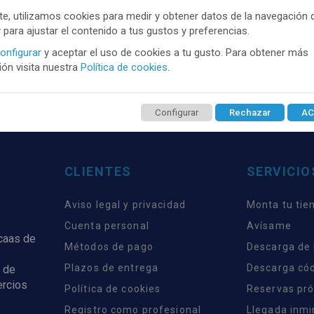
e, utilizamos cookies para medir y obtener datos de la navegación 
TENEMOS MUCHOS MÁS !
y para ajustar el contenido a tus gustos y preferencias.
trate
aquí
para poder ver todo el contenido y los p
onfigurar
y aceptar el uso de cookies a tu gusto. Para obtener más
ón visita nuestra
Política de cookies
.
Configurar
Rechazar
AC
CLIENTES
SERVICIO
Aviso legal y privacidad
Monta tu tie
Cuenta personal
Avísame
rcaas de
Métodos de pago
Descarga de
Plazos de entrega
Descarga có
 de
ercios
Política de cookies
Reservas pr
Registro como profesional
Llegada inm