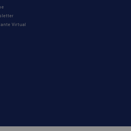
ne
sletter
ante Virtual