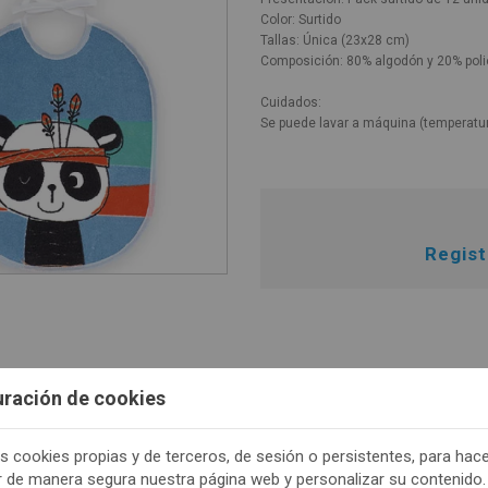
Color: Surtido
Tallas: Única (23x28 cm)
Composición: 80% algodón y 20% poli
Cuidados:
Se puede lavar a máquina (temperatu
Regis
uración de cookies
s cookies propias y de terceros, de sesión o persistentes, para hac
r de manera segura nuestra página web y personalizar su contenido.