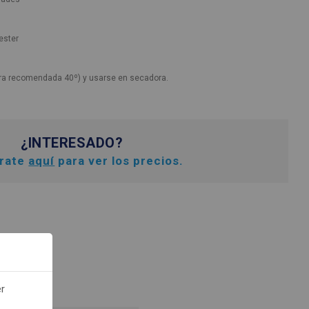
ester
ra recomendada 40º) y usarse en secadora.
¿INTERESADO?
trate
aquí
para ver los precios.
er