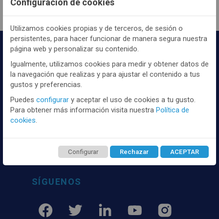
Configuración de cookies
Utilizamos cookies propias y de terceros, de sesión o
persistentes, para hacer funcionar de manera segura nuestra
página web y personalizar su contenido.
Igualmente, utilizamos cookies para medir y obtener datos de
la navegación que realizas y para ajustar el contenido a tus
gustos y preferencias.
Puedes
configurar
y aceptar el uso de cookies a tu gusto.
Distribuidor y mayorista textil de las mejores
Para obtener más información visita nuestra
Política de
marcaas de ropa y complementos del
cookies
.
mercado, marcas tanto nacionales como
internacionales. Más de 25 años de
experiencia como proveedor de los mejores
Configurar
Rechazar
ACEPTAR
comercios
SÍGUENOS