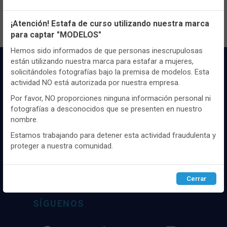
Configuración de cookies
¡Atención! Estafa de curso utilizando nuestra marca
para captar "MODELOS"
Utilizamos cookies propias y de terceros, de sesión o
persistentes, para hacer funcionar de manera segura nuestra
Hemos sido informados de que personas inescrupulosas
página web y personalizar su contenido.
están utilizando nuestra marca para estafar a mujeres,
solicitándoles fotografías bajo la premisa de modelos. Esta
Igualmente, utilizamos cookies para medir y obtener datos de
actividad NO está autorizada por nuestra empresa.
la navegación que realizas y para ajustar el contenido a tus
gustos y preferencias.
Por favor, NO proporciones ninguna información personal ni
fotografías a desconocidos que se presenten en nuestro
Puedes
configurar
y aceptar el uso de cookies a tu gusto.
nombre.
Para obtener más información visita nuestra
Política de
Distribuidor y mayorista textil de las mejores
cookies
.
Estamos trabajando para detener esta actividad fraudulenta y
marcaas de ropa y complementos del
proteger a nuestra comunidad.
mercado, marcas tanto nacionales como
internacionales. Más de 25 años de
Configurar
Rechazar
ACEPTAR
experiencia como proveedor de los mejores
Cerrar
comercios
SÍGUENOS