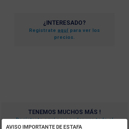
¿INTERESADO?
Registrate
aquí
para ver los
precios.
TENEMOS MUCHOS MÁS !
Registrate
aquí
para poder ver todo el
contenido y los precios.
AVISO IMPORTANTE DE ESTAFA