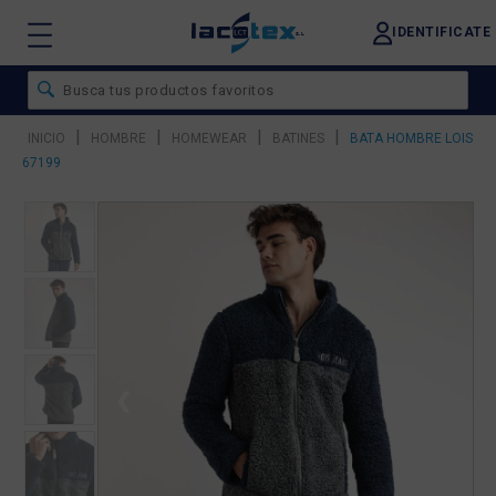
IDENTIFICATE
|
|
|
|
INICIO
HOMBRE
HOMEWEAR
BATINES
BATA HOMBRE LOIS
67199
❮
❯