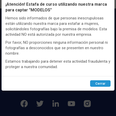
¡Atención! Estafa de curso utilizando nuestra marca
para captar "MODELOS"
Utilizamos cookies propias y de terceros, de sesión o
persistentes, para hacer funcionar de manera segura nuestra
Hemos sido informados de que personas inescrupulosas
página web y personalizar su contenido.
están utilizando nuestra marca para estafar a mujeres,
solicitándoles fotografías bajo la premisa de modelos. Esta
Igualmente, utilizamos cookies para medir y obtener datos de
actividad NO está autorizada por nuestra empresa.
la navegación que realizas y para ajustar el contenido a tus
gustos y preferencias.
Por favor, NO proporciones ninguna información personal ni
fotografías a desconocidos que se presenten en nuestro
Distribuidor y mayorista textil de las mejores
Puedes
configurar
y aceptar el uso de cookies a tu gusto.
nombre.
Para obtener más información visita nuestra
Política de
marcaas de ropa y complementos del
cookies
.
mercado, marcas tanto nacionales como
Estamos trabajando para detener esta actividad fraudulenta y
internacionales. Más de 25 años de
proteger a nuestra comunidad.
experiencia como proveedor de los mejores
Configurar
Rechazar
ACEPTAR
comercios
Cerrar
SÍGUENOS