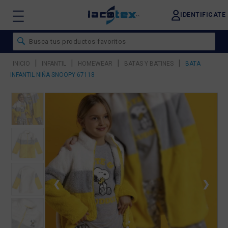
IDENTIFICATE
|
|
|
|
INICIO
INFANTIL
HOMEWEAR
BATAS Y BATINES
BATA
INFANTIL NIÑA SNOOPY 67118
❮
❯