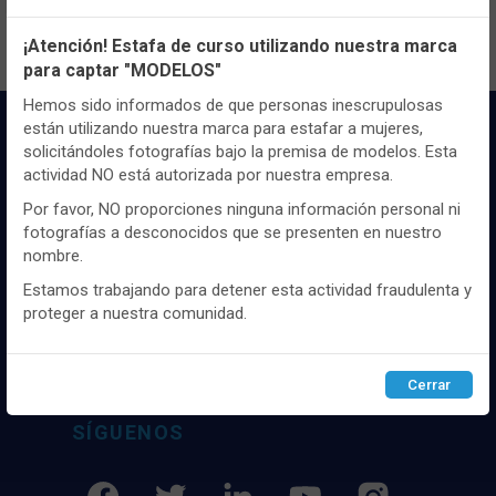
Configuración de cookies
¡Atención! Estafa de curso utilizando nuestra marca
para captar "MODELOS"
Utilizamos cookies propias y de terceros, de sesión o
persistentes, para hacer funcionar de manera segura nuestra
Hemos sido informados de que personas inescrupulosas
página web y personalizar su contenido.
están utilizando nuestra marca para estafar a mujeres,
solicitándoles fotografías bajo la premisa de modelos. Esta
Igualmente, utilizamos cookies para medir y obtener datos de
actividad NO está autorizada por nuestra empresa.
la navegación que realizas y para ajustar el contenido a tus
gustos y preferencias.
Por favor, NO proporciones ninguna información personal ni
fotografías a desconocidos que se presenten en nuestro
Puedes
configurar
y aceptar el uso de cookies a tu gusto.
nombre.
Para obtener más información visita nuestra
Política de
Distribuidor y mayorista textil de las mejores
cookies
.
marcaas de ropa y complementos del
Estamos trabajando para detener esta actividad fraudulenta y
mercado, marcas tanto nacionales como
proteger a nuestra comunidad.
internacionales. Más de 25 años de
Configurar
Rechazar
ACEPTAR
experiencia como proveedor de los mejores
comercios
Cerrar
SÍGUENOS