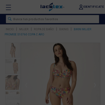
IDENTIFICATE
|
|
|
|
INICIO
MUJER
ROPA DE BAÑO
BIKINIS
BIKINI MUJER
PROMISE S10760 COPA C ARO
❮
❯