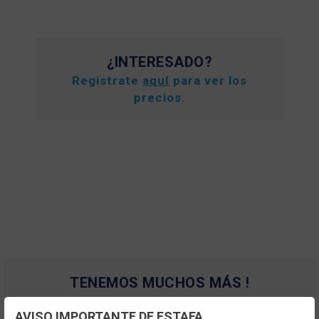
¿INTERESADO?
Registrate
aquí
para ver los
precios.
TENEMOS MUCHOS MÁS !
Registrate
aquí
para poder ver todo el
AVISO IMPORTANTE DE ESTAFA
contenido y los precios.