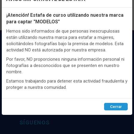
Configuración de cookies
¡Atención! Estafa de curso utilizando nuestra marca
para captar "MODELOS"
Utilizamos cookies propias y de terceros, de sesión o
persistentes, para hacer funcionar de manera segura nuestra
Hemos sido informados de que personas inescrupulosas
página web y personalizar su contenido.
están utilizando nuestra marca para estafar a mujeres,
solicitándoles fotografías bajo la premisa de modelos. Esta
Igualmente, utilizamos cookies para medir y obtener datos de
actividad NO está autorizada por nuestra empresa.
la navegación que realizas y para ajustar el contenido a tus
gustos y preferencias.
Por favor, NO proporciones ninguna información personal ni
fotografías a desconocidos que se presenten en nuestro
Puedes
configurar
y aceptar el uso de cookies a tu gusto.
nombre.
Para obtener más información visita nuestra
Política de
Distribuidor y mayorista textil de las mejores
cookies
.
Estamos trabajando para detener esta actividad fraudulenta y
marcaas de ropa y complementos del
proteger a nuestra comunidad.
mercado, marcas tanto nacionales como
internacionales. Más de 25 años de
Configurar
Rechazar
ACEPTAR
experiencia como proveedor de los mejores
Cerrar
comercios
SÍGUENOS