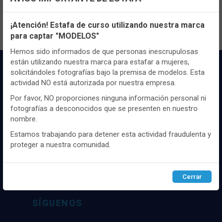
Configuración de cookies
¡Atención! Estafa de curso utilizando nuestra marca
para captar "MODELOS"
Utilizamos cookies propias y de terceros, de sesión o
persistentes, para hacer funcionar de manera segura nuestra
Hemos sido informados de que personas inescrupulosas
página web y personalizar su contenido.
están utilizando nuestra marca para estafar a mujeres,
solicitándoles fotografías bajo la premisa de modelos. Esta
Igualmente, utilizamos cookies para medir y obtener datos de
actividad NO está autorizada por nuestra empresa.
la navegación que realizas y para ajustar el contenido a tus
gustos y preferencias.
Por favor, NO proporciones ninguna información personal ni
fotografías a desconocidos que se presenten en nuestro
Puedes
configurar
y aceptar el uso de cookies a tu gusto.
nombre.
Para obtener más información visita nuestra
Política de
Distribuidor y mayorista textil de las mejores
cookies
.
Estamos trabajando para detener esta actividad fraudulenta y
marcaas de ropa y complementos del
proteger a nuestra comunidad.
mercado, marcas tanto nacionales como
internacionales. Más de 25 años de
Configurar
Rechazar
ACEPTAR
experiencia como proveedor de los mejores
Cerrar
comercios
SÍGUENOS