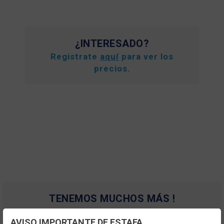
¿INTERESADO?
Registrate
aquí
para ver los
precios.
TENEMOS MUCHOS MÁS !
Registrate
aquí
para poder ver todo el
AVISO IMPORTANTE DE ESTAFA
contenido y los precios.