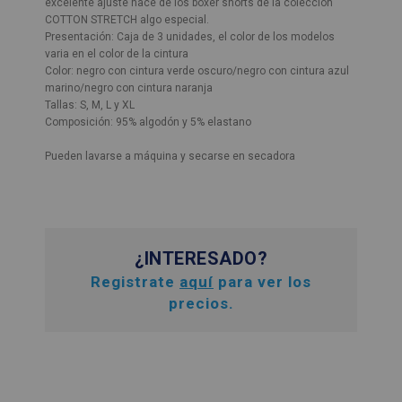
excelente ajuste hace de los bóxer shorts de la colección
COTTON STRETCH algo especial.
Presentación: Caja de 3 unidades, el color de los modelos
varia en el color de la cintura
Color: negro con cintura verde oscuro/negro con cintura azul
marino/negro con cintura naranja
Tallas: S, M, L y XL
Composición: 95% algodón y 5% elastano
Pueden lavarse a máquina y secarse en secadora
¿INTERESADO?
Registrate
aquí
para ver los
precios.