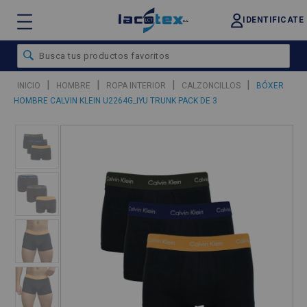
IDENTIFICATE
|
|
|
|
INICIO
HOMBRE
ROPA INTERIOR
CALZONCILLOS
BÓXER
HOMBRE CALVIN KLEIN U2264G_IYU TRUNK PACK DE 3
❮
❯