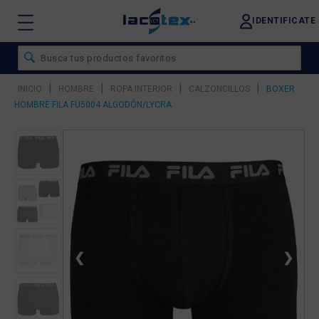
IDENTIFICATE
|
|
|
|
INICIO
HOMBRE
ROPA INTERIOR
CALZONCILLOS
BOXER
HOMBRE FILA FU5004 ALGODÓN/LYCRA
❮
❯