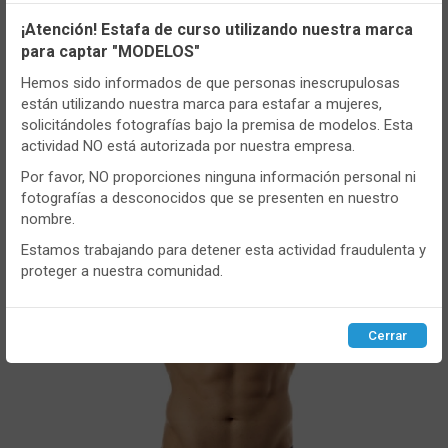
Configuración de cookies
¡Atención! Estafa de curso utilizando nuestra marca
para captar "MODELOS"
Utilizamos cookies propias y de terceros, de sesión o
persistentes, para hacer funcionar de manera segura nuestra
Hemos sido informados de que personas inescrupulosas
página web y personalizar su contenido.
están utilizando nuestra marca para estafar a mujeres,
solicitándoles fotografías bajo la premisa de modelos. Esta
Igualmente, utilizamos cookies para medir y obtener datos de
actividad NO está autorizada por nuestra empresa.
la navegación que realizas y para ajustar el contenido a tus
CONT
gustos y preferencias.
Por favor, NO proporciones ninguna información personal ni
fotografías a desconocidos que se presenten en nuestro
Puedes
configurar
y aceptar el uso de cookies a tu gusto.
nombre.
- U2093
Para obtener más información visita nuestra
Política de
cookies
.
Estamos trabajando para detener esta actividad fraudulenta y
Boxer hombre Unco 2093 Pack de 2
proteger a nuestra comunidad.
Fantasia
Configurar
Rechazar
ACEPTAR
VER MÁS
Cerrar