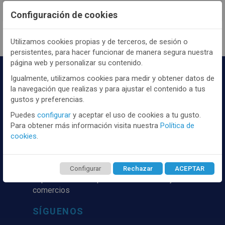
contenido y los precios.
Configuración de cookies
Utilizamos cookies propias y de terceros, de sesión o
persistentes, para hacer funcionar de manera segura nuestra
página web y personalizar su contenido.
Igualmente, utilizamos cookies para medir y obtener datos de
la navegación que realizas y para ajustar el contenido a tus
gustos y preferencias.
Puedes
configurar
y aceptar el uso de cookies a tu gusto.
Para obtener más información visita nuestra
Política de
Distribuidor y mayorista textil de las mejores
cookies
.
marcaas de ropa y complementos del
mercado, marcas tanto nacionales como
internacionales. Más de 25 años de
Configurar
Rechazar
ACEPTAR
experiencia como proveedor de los mejores
comercios
SÍGUENOS