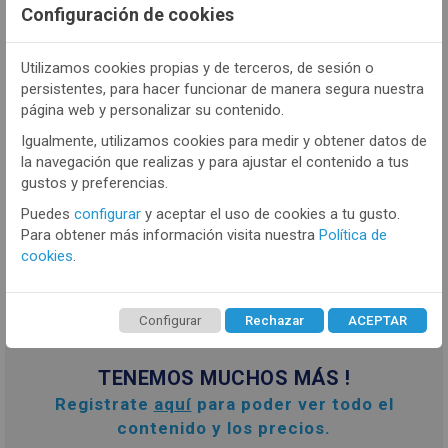
Configuración de cookies
Utilizamos cookies propias y de terceros, de sesión o
persistentes, para hacer funcionar de manera segura nuestra
página web y personalizar su contenido.
CONT
Igualmente, utilizamos cookies para medir y obtener datos de
la navegación que realizas y para ajustar el contenido a tus
- PROW2012
gustos y preferencias.
Braga faja mujer Promise W2012 Alta
Puedes
configurar
y aceptar el uso de cookies a tu gusto.
Push-Up
Para obtener más información visita nuestra
Política de
cookies
.
VER MÁS
Configurar
Rechazar
ACEPTAR
TENEMOS MUCHOS MÁS !
Registrate
aquí
para poder ver todo el
contenido y los precios.