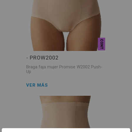
CONT
- PROW2002
Braga faja mujer Promise W2002 Push-
Up
VER MÁS