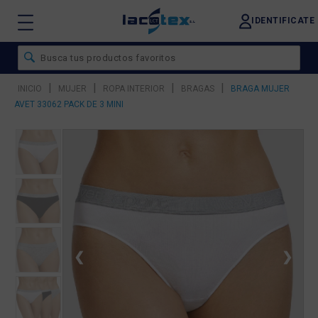
IDENTIFICATE
|
|
|
|
INICIO
MUJER
ROPA INTERIOR
BRAGAS
BRAGA MUJER
AVET 33062 PACK DE 3 MINI
❮
❯