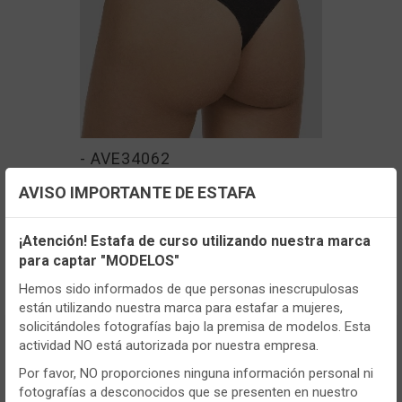
- AVE34062
Tanga mujer Avet 34062 Pack de 3
AVISO IMPORTANTE DE ESTAFA
Configuración de cookies
¡Atención! Estafa de curso utilizando nuestra marca
VER MÁS
para captar "MODELOS"
Utilizamos cookies propias y de terceros, de sesión o
persistentes, para hacer funcionar de manera segura nuestra
Hemos sido informados de que personas inescrupulosas
página web y personalizar su contenido.
están utilizando nuestra marca para estafar a mujeres,
solicitándoles fotografías bajo la premisa de modelos. Esta
Igualmente, utilizamos cookies para medir y obtener datos de
TENEMOS MUCHOS MÁS !
actividad NO está autorizada por nuestra empresa.
la navegación que realizas y para ajustar el contenido a tus
Registrate
aquí
para poder ver todo el
gustos y preferencias.
Por favor, NO proporciones ninguna información personal ni
contenido y los precios.
fotografías a desconocidos que se presenten en nuestro
Puedes
configurar
y aceptar el uso de cookies a tu gusto.