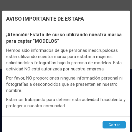
AVISO IMPORTANTE DE ESTAFA
TENEMOS MUCHOS MÁS !
Configuración de cookies
Registrate
aquí
para poder ver todo el
¡Atención! Estafa de curso utilizando nuestra marca
contenido y los precios.
para captar "MODELOS"
Utilizamos cookies propias y de terceros, de sesión o
persistentes, para hacer funcionar de manera segura nuestra
Hemos sido informados de que personas inescrupulosas
página web y personalizar su contenido.
están utilizando nuestra marca para estafar a mujeres,
solicitándoles fotografías bajo la premisa de modelos. Esta
Igualmente, utilizamos cookies para medir y obtener datos de
actividad NO está autorizada por nuestra empresa.
la navegación que realizas y para ajustar el contenido a tus
gustos y preferencias.
Por favor, NO proporciones ninguna información personal ni
fotografías a desconocidos que se presenten en nuestro
Puedes
configurar
y aceptar el uso de cookies a tu gusto.
nombre.
Para obtener más información visita nuestra
Política de
cookies
.
Estamos trabajando para detener esta actividad fraudulenta y
proteger a nuestra comunidad.
Distribuidor y mayorista textil de las mejores
Configurar
Rechazar
ACEPTAR
marcaas de ropa y complementos del
Cerrar
mercado, marcas tanto nacionales como