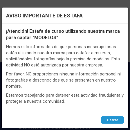
AVISO IMPORTANTE DE ESTAFA
TENEMOS MUCHOS MÁS !
Configuración de cookies
Registrate
aquí
para poder ver todo el
¡Atención! Estafa de curso utilizando nuestra marca
contenido y los precios.
para captar "MODELOS"
Utilizamos cookies propias y de terceros, de sesión o
persistentes, para hacer funcionar de manera segura nuestra
Hemos sido informados de que personas inescrupulosas
página web y personalizar su contenido.
están utilizando nuestra marca para estafar a mujeres,
solicitándoles fotografías bajo la premisa de modelos. Esta
Igualmente, utilizamos cookies para medir y obtener datos de
actividad NO está autorizada por nuestra empresa.
la navegación que realizas y para ajustar el contenido a tus
gustos y preferencias.
Por favor, NO proporciones ninguna información personal ni
fotografías a desconocidos que se presenten en nuestro
Puedes
configurar
y aceptar el uso de cookies a tu gusto.
nombre.
Para obtener más información visita nuestra
Política de
cookies
.
Estamos trabajando para detener esta actividad fraudulenta y
proteger a nuestra comunidad.
Distribuidor y mayorista textil de las mejores
Configurar
Rechazar
ACEPTAR
marcaas de ropa y complementos del
mercado, marcas tanto nacionales como
Cerrar
internacionales. Más de 25 años de