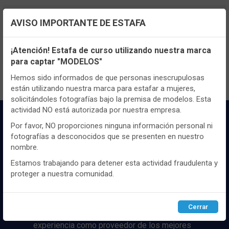
TENEMOS MUCHOS MÁS !
AVISO IMPORTANTE DE ESTAFA
Registrate
aquí
para poder ver todo el
Configuración de cookies
contenido y los precios.
¡Atención! Estafa de curso utilizando nuestra marca
para captar "MODELOS"
Utilizamos cookies propias y de terceros, de sesión o
persistentes, para hacer funcionar de manera segura nuestra
Hemos sido informados de que personas inescrupulosas
página web y personalizar su contenido.
están utilizando nuestra marca para estafar a mujeres,
solicitándoles fotografías bajo la premisa de modelos. Esta
Igualmente, utilizamos cookies para medir y obtener datos de
actividad NO está autorizada por nuestra empresa.
la navegación que realizas y para ajustar el contenido a tus
gustos y preferencias.
Por favor, NO proporciones ninguna información personal ni
fotografías a desconocidos que se presenten en nuestro
Puedes
configurar
y aceptar el uso de cookies a tu gusto.
nombre.
Para obtener más información visita nuestra
Política de
cookies
.
Estamos trabajando para detener esta actividad fraudulenta y
proteger a nuestra comunidad.
Distribuidor y mayorista textil de las mejores
marcaas de ropa y complementos del
Configurar
Rechazar
ACEPTAR
mercado, marcas tanto nacionales como
Cerrar
internacionales. Más de 25 años de
experiencia como proveedor de los mejores