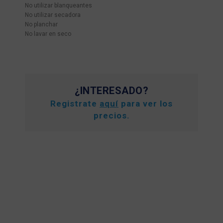
No utilizar blanqueantes
No utilizar secadora
No planchar
No lavar en seco
¿INTERESADO?
Registrate
aquí
para ver los
precios.