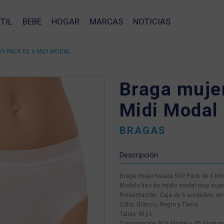
TIL
BEBE
HOGAR
MARCAS
NOTICIAS
9 PACK DE 6 MIDI MODAL
Braga muje
Midi Modal
BRAGAS
Descripción
Braga mujer Naiara 509 Pack de 6 Mi
Modelo liso de tejido modal muy suave
Presentación: Caja de 6 unidades, en 
Color: Blanco, Negro y Tierra
Tallas: M y L
❯
Composición 96% Modal y 4% Elasta