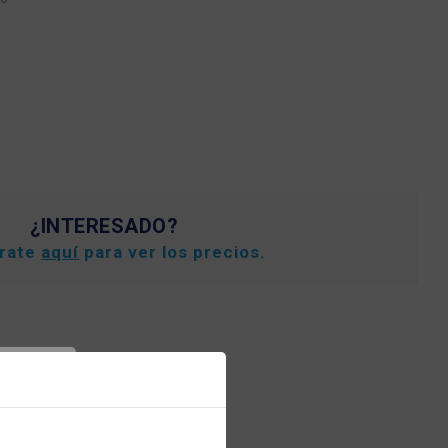
¿INTERESADO?
trate
aquí
para ver los precios.
er