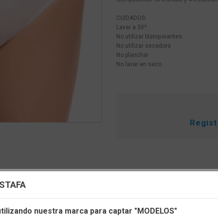
CUIDADOS:
Lavar a 30º
No utilizar blanqueantes
No utilizar secadora
No planchar
No lavar en seco
Regis
uración de cookies
ESTAFA
s cookies propias y de terceros, de sesión o persistentes, para hac
 utilizando nuestra marca para captar "MODELOS"