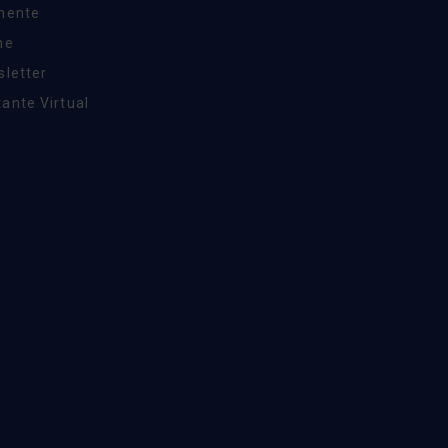
inente
ne
sletter
ante Virtual