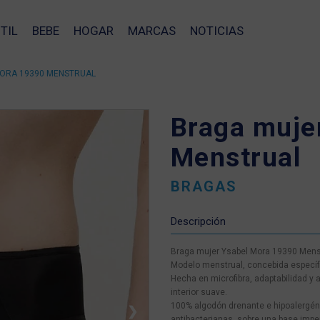
TIL
BEBE
HOGAR
MARCAS
NOTICIAS
ORA 19390 MENSTRUAL
Braga muje
Menstrual
BRAGAS
Descripción
Braga mujer Ysabel Mora 19390 Mens
Modelo menstrual, concebida específic
Hecha en microfibra, adaptabilidad y 
interior suave.
100% algodón drenante e hipoalergén
❯
antibacterianas, sobre una base impe