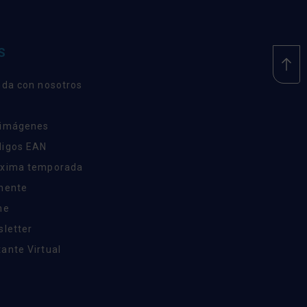
S
nda con nosotros
 imágenes
digos EAN
óxima temporada
inente
ne
sletter
ante Virtual