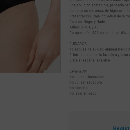
Una solución sostenible, pensada para
santeriores sistemas de higiene ínti
Presentación: Caja individual de la m
Colores: Negro y Nude
Tallas: S, M, L y XL
Composición: 90% poliamida y 10% e
CUIDADOS:
1.Después de su uso, enjugar bien con
2. Introducirlas en la lavadora y lavar
3. Dejar secar al aire libre
Lavar a 30ª
No utilizar blanqueantes
No utilizar secadora
No planchar
No lavar en seco
Regis