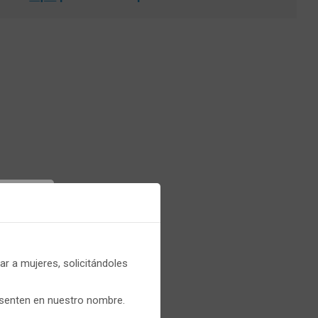
er
r a mujeres, solicitándoles
que
esenten en nuestro nombre.