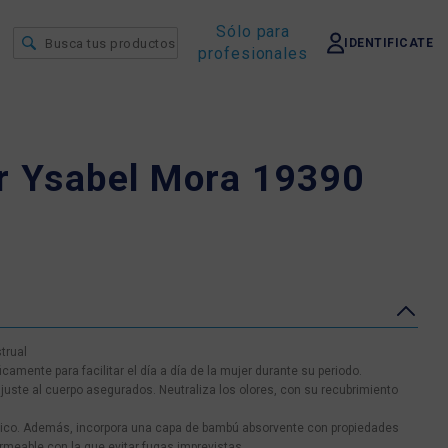
Sólo para
IDENTIFICATE
profesionales
r Ysabel Mora 19390
trual
amente para facilitar el día a día de la mujer durante su periodo.
ajuste al cuerpo asegurados. Neutraliza los olores, con su recubrimiento
ico. Además, incorpora una capa de bambú absorvente con propiedades
rmeable con la que evitar fugas imprevistas.