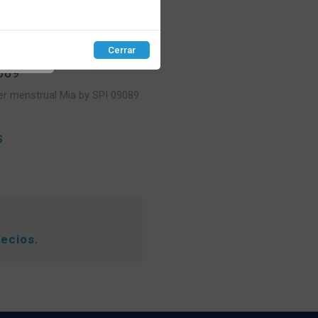
CONT
Cerrar
EPTAR
089
er menstrual Mia by SPI 09089
S
recios.