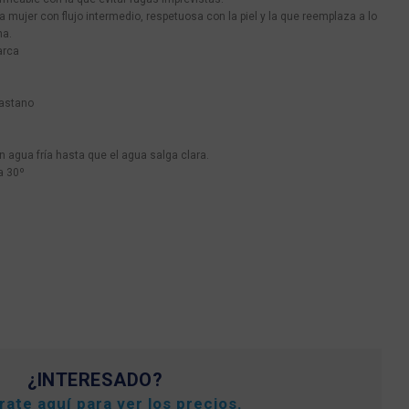
 mujer con flujo intermedio, respetuosa con la piel y la que reemplaza a lo
ma.
arca
lastano
 agua fría hasta que el agua salga clara.
 a 30º
¿INTERESADO?
trate
aquí
para ver los precios.