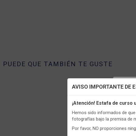
PUEDE QUE TAMBIÉN TE GUSTE
Config
AVISO IMPORTANTE DE 
Utilizamo
¡Atención! Estafa de curso
funciona
Hemos sido informados de que p
Igualment
fotografías bajo la premisa de 
realizas 
Por favor, NO proporciones nin
Puedes
c