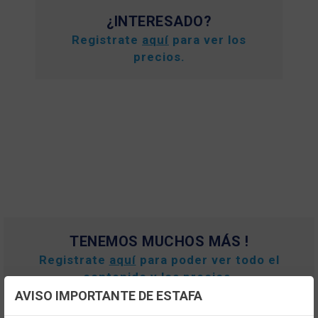
¿INTERESADO?
Registrate
aquí
para ver los
precios.
TENEMOS MUCHOS MÁS !
Registrate
aquí
para poder ver todo el
contenido y los precios.
AVISO IMPORTANTE DE ESTAFA
Configuración de cookies