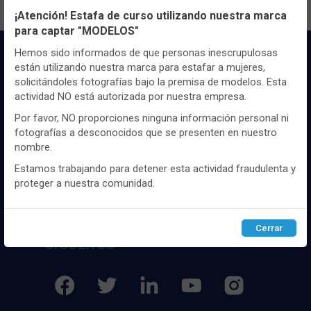
¡Atención! Estafa de curso utilizando nuestra marca
para captar "MODELOS"
Utilizamos cookies propias y de terceros, de sesión o
persistentes, para hacer funcionar de manera segura nuestra
Hemos sido informados de que personas inescrupulosas
página web y personalizar su contenido.
están utilizando nuestra marca para estafar a mujeres,
solicitándoles fotografías bajo la premisa de modelos. Esta
Igualmente, utilizamos cookies para medir y obtener datos de
actividad NO está autorizada por nuestra empresa.
la navegación que realizas y para ajustar el contenido a tus
gustos y preferencias.
Por favor, NO proporciones ninguna información personal ni
fotografías a desconocidos que se presenten en nuestro
Puedes
configurar
y aceptar el uso de cookies a tu gusto.
Distribuidor y mayorista textil de las mejores
nombre.
Para obtener más información visita nuestra
Política de
marcaas de ropa y complementos del
cookies
.
Estamos trabajando para detener esta actividad fraudulenta y
mercado, marcas tanto nacionales como
proteger a nuestra comunidad.
internacionales. Más de 25 años de
experiencia como proveedor de los mejores
Configurar
Rechazar
ACEPTAR
comercios
Cerrar
SÍGUENOS