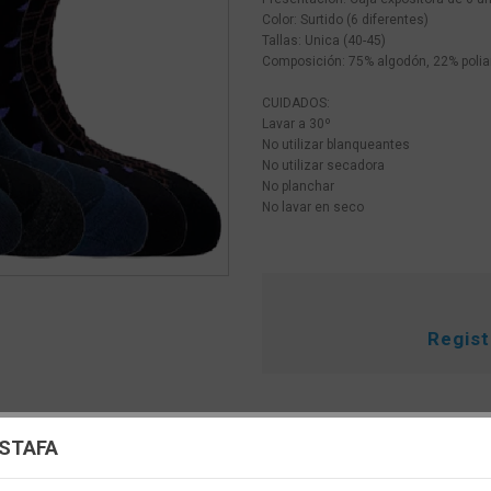
Color: Surtido (6 diferentes)
Tallas: Unica (40-45)
Composición: 75% algodón, 22% polia
CUIDADOS:
Lavar a 30º
No utilizar blanqueantes
No utilizar secadora
No planchar
No lavar en seco
Regis
uración de cookies
ESTAFA