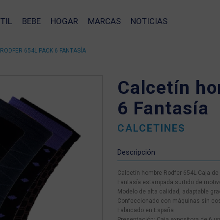
TIL
BEBE
HOGAR
MARCAS
NOTICIAS
RODFER 654L PACK 6 FANTASÍA
Calcetín h
6 Fantasía
CALCETINES
Descripción
Calcetín hombre Rodfer 654L Caja de 
Fantasía estampada surtido de motiv
Modelo de alta calidad, adaptable gra
Confeccionado con máquinas sin costu
Fabricado en España
❯
Presentación: Caja expositora de 6 u