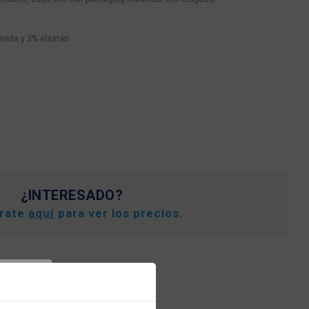
mida y 3% elastán
¿INTERESADO?
trate
aquí
para ver los precios.