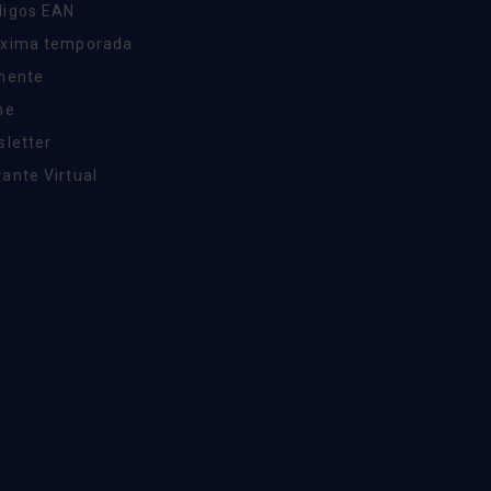
digos EAN
óxima temporada
inente
ne
sletter
ante Virtual