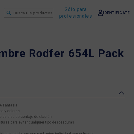
Sólo para
IDENTIFICATE
profesionales
ombre Rodfer 654L Pack
6 Fantasía
os y colores
cias a su porcentaje de elastán
ras para evitar cualquier tipo de rozaduras
nidades, cada uno con packaging individual con colgador