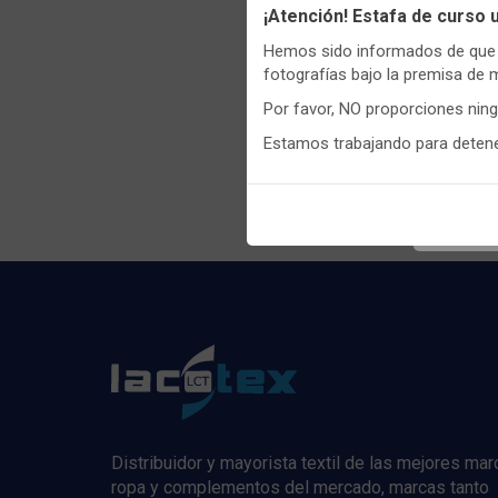
Utilizamo
¡Atención! Estafa de curso
funciona
Hemos sido informados de que p
Igualment
fotografías bajo la premisa de 
realizas 
Por favor, NO proporciones nin
Puedes
c
Estamos trabajando para detener
Regis
informaci
Distribuidor y mayorista textil de las mejores ma
ropa y complementos del mercado, marcas tanto