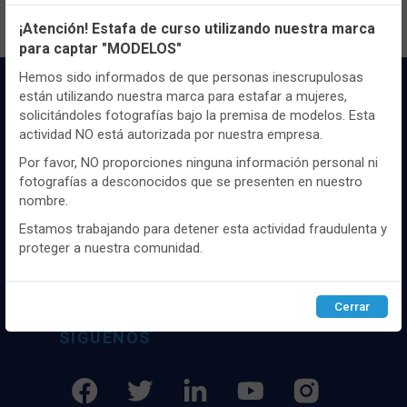
Configuración de cookies
¡Atención! Estafa de curso utilizando nuestra marca
para captar "MODELOS"
Utilizamos cookies propias y de terceros, de sesión o
persistentes, para hacer funcionar de manera segura nuestra
Hemos sido informados de que personas inescrupulosas
página web y personalizar su contenido.
están utilizando nuestra marca para estafar a mujeres,
solicitándoles fotografías bajo la premisa de modelos. Esta
Igualmente, utilizamos cookies para medir y obtener datos de
actividad NO está autorizada por nuestra empresa.
la navegación que realizas y para ajustar el contenido a tus
gustos y preferencias.
Por favor, NO proporciones ninguna información personal ni
fotografías a desconocidos que se presenten en nuestro
Puedes
configurar
y aceptar el uso de cookies a tu gusto.
Distribuidor y mayorista textil de las mejores
nombre.
Para obtener más información visita nuestra
Política de
marcaas de ropa y complementos del
cookies
.
Estamos trabajando para detener esta actividad fraudulenta y
mercado, marcas tanto nacionales como
proteger a nuestra comunidad.
internacionales. Más de 25 años de
experiencia como proveedor de los mejores
Configurar
Rechazar
ACEPTAR
comercios
Cerrar
SÍGUENOS