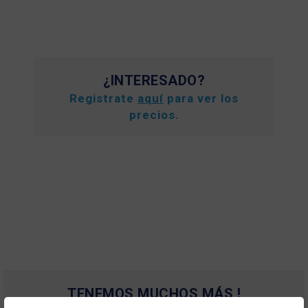
¿INTERESADO?
Registrate
aquí
para ver los
precios.
TENEMOS MUCHOS MÁS !