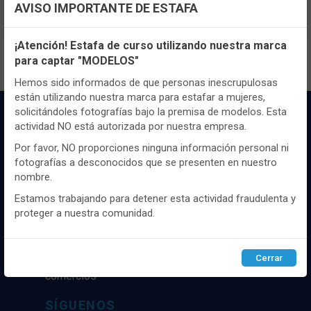
Registrate
aquí
para poder ver todo el
AVISO IMPORTANTE DE ESTAFA
contenido y los precios.
Configuración de cookies
¡Atención! Estafa de curso utilizando nuestra marca
para captar "MODELOS"
Utilizamos cookies propias y de terceros, de sesión o
persistentes, para hacer funcionar de manera segura nuestra
Hemos sido informados de que personas inescrupulosas
página web y personalizar su contenido.
están utilizando nuestra marca para estafar a mujeres,
solicitándoles fotografías bajo la premisa de modelos. Esta
Igualmente, utilizamos cookies para medir y obtener datos de
actividad NO está autorizada por nuestra empresa.
la navegación que realizas y para ajustar el contenido a tus
gustos y preferencias.
Por favor, NO proporciones ninguna información personal ni
fotografías a desconocidos que se presenten en nuestro
Puedes
configurar
y aceptar el uso de cookies a tu gusto.
nombre.
Para obtener más información visita nuestra
Política de
cookies
.
Estamos trabajando para detener esta actividad fraudulenta y
Distribuidor y mayorista textil de las mejores
proteger a nuestra comunidad.
marcaas de ropa y complementos del
mercado, marcas tanto nacionales como
Configurar
Rechazar
ACEPTAR
internacionales. Más de 25 años de
Cerrar
experiencia como proveedor de los mejores
comercios
SÍGUENOS