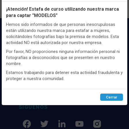
Configuración de cookies
¡Atención! Estafa de curso utilizando nuestra marca
para captar "MODELOS"
Utilizamos cookies propias y de terceros, de sesión o
persistentes, para hacer funcionar de manera segura nuestra
Hemos sido informados de que personas inescrupulosas
página web y personalizar su contenido.
están utilizando nuestra marca para estafar a mujeres,
solicitándoles fotografías bajo la premisa de modelos. Esta
Igualmente, utilizamos cookies para medir y obtener datos de
actividad NO está autorizada por nuestra empresa.
la navegación que realizas y para ajustar el contenido a tus
gustos y preferencias.
Por favor, NO proporciones ninguna información personal ni
fotografías a desconocidos que se presenten en nuestro
Puedes
configurar
y aceptar el uso de cookies a tu gusto.
Distribuidor y mayorista textil de las mejores
nombre.
Para obtener más información visita nuestra
Política de
marcaas de ropa y complementos del
cookies
.
Estamos trabajando para detener esta actividad fraudulenta y
mercado, marcas tanto nacionales como
proteger a nuestra comunidad.
internacionales. Más de 25 años de
experiencia como proveedor de los mejores
Configurar
Rechazar
ACEPTAR
comercios
Cerrar
SÍGUENOS