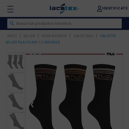
IDENTIFICATE
|
|
|
|
INICIO
MUJER
ROPA INTERIOR
CALCETINES
CALCETÍN
MUJER FILA F3240D 12 UNIDADES
❮
❯