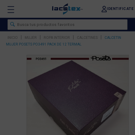
IDENTIFICATE
|
|
|
|
INICIO
MUJER
ROPA INTERIOR
CALCETINES
CALCETIN
MUJER POSETS PO3491 PACK DE 12 TERMAL