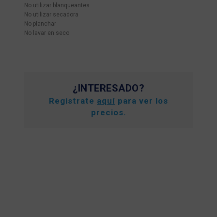
No utilizar blanqueantes
No utilizar secadora
No planchar
No lavar en seco
¿INTERESADO?
Registrate
aquí
para ver los
precios.