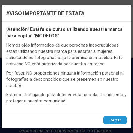
TENEMOS MUCHOS MÁS !
AVISO IMPORTANTE DE ESTAFA
Registrate
aquí
para poder ver todo el
Configuración de cookies
contenido y los precios.
¡Atención! Estafa de curso utilizando nuestra marca
para captar "MODELOS"
Utilizamos cookies propias y de terceros, de sesión o
persistentes, para hacer funcionar de manera segura nuestra
Hemos sido informados de que personas inescrupulosas
página web y personalizar su contenido.
están utilizando nuestra marca para estafar a mujeres,
solicitándoles fotografías bajo la premisa de modelos. Esta
Igualmente, utilizamos cookies para medir y obtener datos de
actividad NO está autorizada por nuestra empresa.
la navegación que realizas y para ajustar el contenido a tus
gustos y preferencias.
Por favor, NO proporciones ninguna información personal ni
fotografías a desconocidos que se presenten en nuestro
Puedes
configurar
y aceptar el uso de cookies a tu gusto.
nombre.
Para obtener más información visita nuestra
Política de
cookies
.
Estamos trabajando para detener esta actividad fraudulenta y
proteger a nuestra comunidad.
Distribuidor y mayorista textil de las mejores
marcaas de ropa y complementos del
Configurar
Rechazar
ACEPTAR
mercado, marcas tanto nacionales como
Cerrar
internacionales. Más de 25 años de
experiencia como proveedor de los mejores