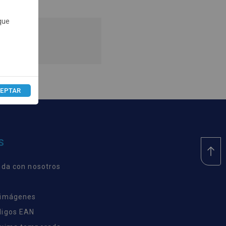
que
recios.
EPTAR
S
nda con nosotros
 imágenes
digos EAN