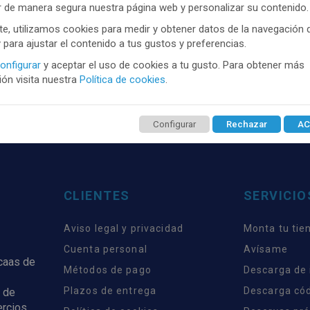
r de manera segura nuestra página web y personalizar su contenido.
e, utilizamos cookies para medir y obtener datos de la navegación 
y para ajustar el contenido a tus gustos y preferencias.
TENEMOS MUCHOS MÁS !
onfigurar
y aceptar el uso de cookies a tu gusto. Para obtener más
trate
aquí
para poder ver todo el contenido y los p
ón visita nuestra
Política de cookies
.
Configurar
Rechazar
AC
CLIENTES
SERVICIO
Aviso legal y privacidad
Monta tu tie
Cuenta personal
Avísame
rcaas de
Métodos de pago
Descarga de
Plazos de entrega
Descarga có
 de
ercios