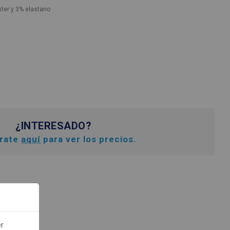
ster y 3% elastano
¿INTERESADO?
trate
aquí
para ver los precios.
er