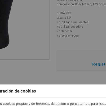
Composición: 85% Acrílico, 12% polie
CUIDADOS:
Lavar a 30º
No utilizar blanqueantes
No utilizar secadora
No planchar
No lavar en seco
Regis
uración de cookies
s cookies propias y de terceros, de sesión o persistentes, para hac