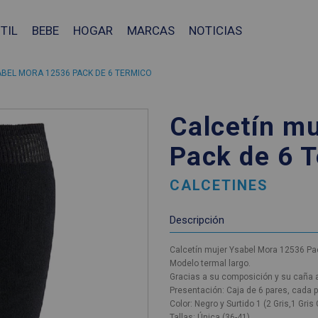
TIL
BEBE
HOGAR
MARCAS
NOTICIAS
BEL MORA 12536 PACK DE 6 TERMICO
Calcetín m
Pack de 6 
CALCETINES
Descripción
Calcetín mujer Ysabel Mora 12536 Pa
Modelo termal largo.
Gracias a su composición y su caña a
Presentación: Caja de 6 pares, cada p
Color: Negro y Surtido 1 (2 Gris,1 Gris
❯
Tallas: Única (36-41)