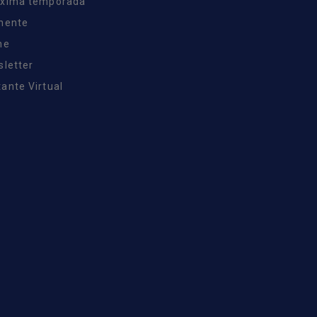
óxima temporada
inente
ne
sletter
ante Virtual