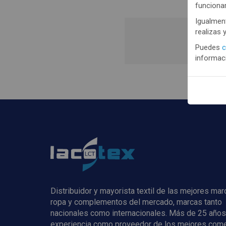
funciona
Igualment
realizas 
Puedes
c
Regis
informaci
Distribuidor y mayorista textil de las mejores ma
ropa y complementos del mercado, marcas tanto
nacionales como internacionales. Más de 25 años
experiencia como proveedor de los mejores com