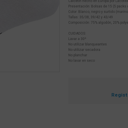
Calcetín hecho en Europa por Lacotex
Presentación: Bolsas de 15 (5 packs 
Color: Blanco, negro y surtido (marino,
Tallas: 35/38, 39/42 y 43/49
Composición: 75% algodón, 20% polye
CUIDADOS:
Lavar a 30º
No utilizar blanqueantes
No utilizar secadora
No planchar
No lavar en seco
Regis