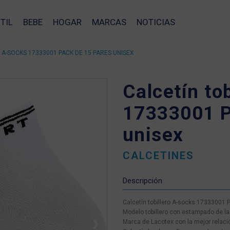
TIL
BEBE
HOGAR
MARCAS
NOTICIAS
 A-SOCKS 17333001 PACK DE 15 PARES UNISEX
Calcetín to
17333001 P
unisex
CALCETINES
Descripción
Calcetín tobillero A-socks 17333001 
Modelo tobillero con estampado de la m
Marca de Lacotex con la mejor relació
❯