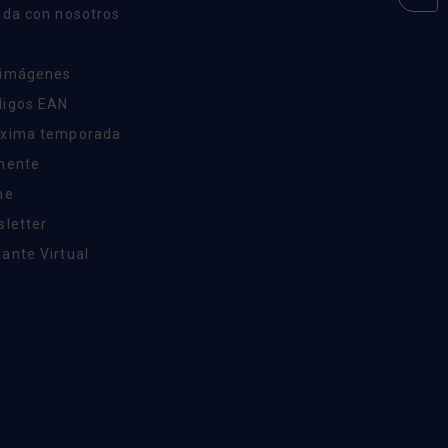
nda con nosotros
 imágenes
digos EAN
óxima temporada
inente
ne
sletter
ante Virtual