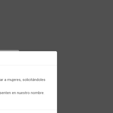
er
DESTACADO
r a mujeres, solicitándoles
que
esenten en nuestro nombre.
CONT