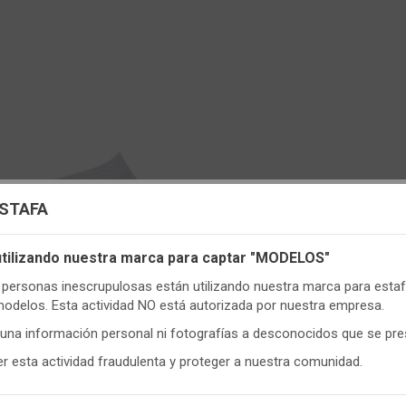
uración de cookies
ESTAFA
s cookies propias y de terceros, de sesión o persistentes, para hac
 utilizando nuestra marca para captar "MODELOS"
DESTACADO
r de manera segura nuestra página web y personalizar su contenido.
ersonas inescrupulosas están utilizando nuestra marca para estafa
e, utilizamos cookies para medir y obtener datos de la navegación 
modelos. Esta actividad NO está autorizada por nuestra empresa.
y para ajustar el contenido a tus gustos y preferencias.
guna información personal ni fotografías a desconocidos que se pr
onfigurar
y aceptar el uso de cookies a tu gusto. Para obtener más
CONT
 esta actividad fraudulenta y proteger a nuestra comunidad.
ón visita nuestra
Política de cookies
.
34001
- 17332001