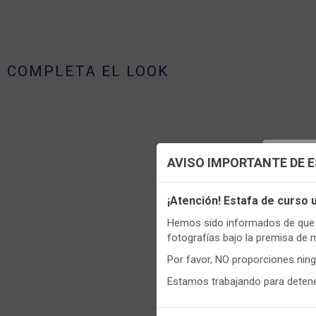
COMPLETA EL LOOK
Config
AVISO IMPORTANTE DE 
Utilizamo
¡Atención! Estafa de curso
funciona
Hemos sido informados de que p
Igualment
fotografías bajo la premisa de 
realizas 
Por favor, NO proporciones nin
Puedes
c
Estamos trabajando para detener
informaci
- 173