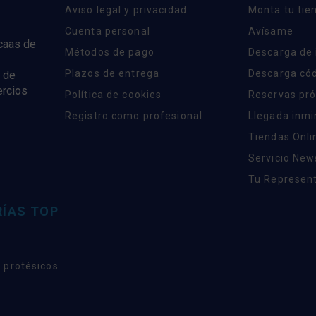
Aviso legal y privacidad
Monta tu tie
Cuenta personal
Avísame
rcaas de
Métodos de pago
Descarga de
Plazos de entrega
Descarga có
 de
ercios
Política de cookies
Reservas pr
Registro como profesional
Llegada inm
Tiendas Onli
Servicio New
Tu Represent
ÍAS TOP
 protésicos