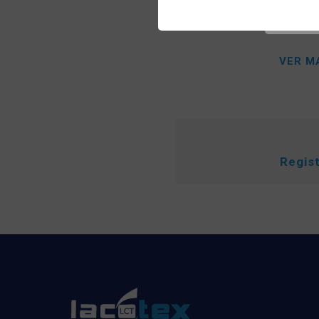
Calcetín
1733400
VER M
Regis