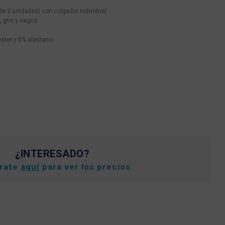
.
de 3 unidades) con colgador individual
 gris y negro)
ster y 5% elastano
¿INTERESADO?
trate
aquí
para ver los precios.