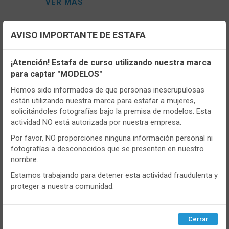
VER MÁS
AVISO IMPORTANTE DE ESTAFA
Configuración de cookies
¡Atención! Estafa de curso utilizando nuestra marca
para captar "MODELOS"
Utilizamos cookies propias y de terceros, de sesión o
persistentes, para hacer funcionar de manera segura nuestra
Hemos sido informados de que personas inescrupulosas
página web y personalizar su contenido.
están utilizando nuestra marca para estafar a mujeres,
solicitándoles fotografías bajo la premisa de modelos. Esta
Igualmente, utilizamos cookies para medir y obtener datos de
actividad NO está autorizada por nuestra empresa.
la navegación que realizas y para ajustar el contenido a tus
gustos y preferencias.
Por favor, NO proporciones ninguna información personal ni
fotografías a desconocidos que se presenten en nuestro
Puedes
configurar
y aceptar el uso de cookies a tu gusto.
nombre.
Para obtener más información visita nuestra
Política de
- NIKESX7667
cookies
.
Estamos trabajando para detener esta actividad fraudulenta y
Calcetín unisex Nike SX7667 Pack de 3
proteger a nuestra comunidad.
Tobillero Everyday Cushioned
Configurar
Rechazar
ACEPTAR
VER MÁS
Cerrar