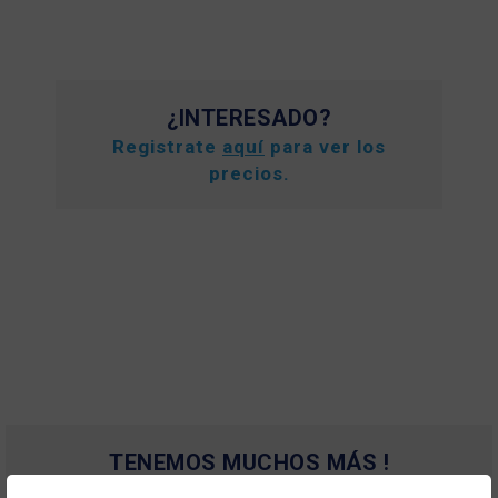
¿INTERESADO?
Registrate
aquí
para ver los
precios.
TENEMOS MUCHOS MÁS !
Registrate
aquí
para poder ver todo el