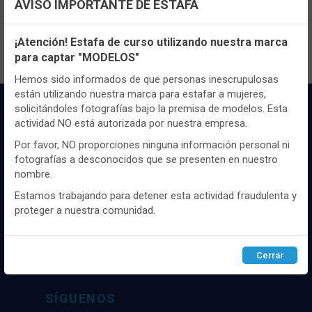
AVISO IMPORTANTE DE ESTAFA
contenido y los precios.
Configuración de cookies
¡Atención! Estafa de curso utilizando nuestra marca
para captar "MODELOS"
Utilizamos cookies propias y de terceros, de sesión o
persistentes, para hacer funcionar de manera segura nuestra
Hemos sido informados de que personas inescrupulosas
página web y personalizar su contenido.
están utilizando nuestra marca para estafar a mujeres,
solicitándoles fotografías bajo la premisa de modelos. Esta
Igualmente, utilizamos cookies para medir y obtener datos de
actividad NO está autorizada por nuestra empresa.
la navegación que realizas y para ajustar el contenido a tus
gustos y preferencias.
Por favor, NO proporciones ninguna información personal ni
fotografías a desconocidos que se presenten en nuestro
Puedes
configurar
y aceptar el uso de cookies a tu gusto.
nombre.
Para obtener más información visita nuestra
Política de
cookies
.
Distribuidor y mayorista textil de las mejores
Estamos trabajando para detener esta actividad fraudulenta y
marcaas de ropa y complementos del
proteger a nuestra comunidad.
mercado, marcas tanto nacionales como
Configurar
Rechazar
ACEPTAR
internacionales. Más de 25 años de
experiencia como proveedor de los mejores
Cerrar
comercios
SÍGUENOS