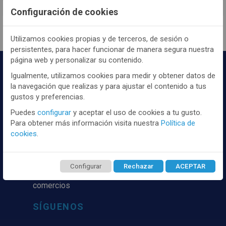
Configuración de cookies
Utilizamos cookies propias y de terceros, de sesión o
persistentes, para hacer funcionar de manera segura nuestra
página web y personalizar su contenido.
Igualmente, utilizamos cookies para medir y obtener datos de
la navegación que realizas y para ajustar el contenido a tus
gustos y preferencias.
Puedes
configurar
y aceptar el uso de cookies a tu gusto.
Para obtener más información visita nuestra
Política de
Distribuidor y mayorista textil de las mejores
cookies
.
marcaas de ropa y complementos del
mercado, marcas tanto nacionales como
internacionales. Más de 25 años de
Configurar
Rechazar
ACEPTAR
experiencia como proveedor de los mejores
comercios
SÍGUENOS