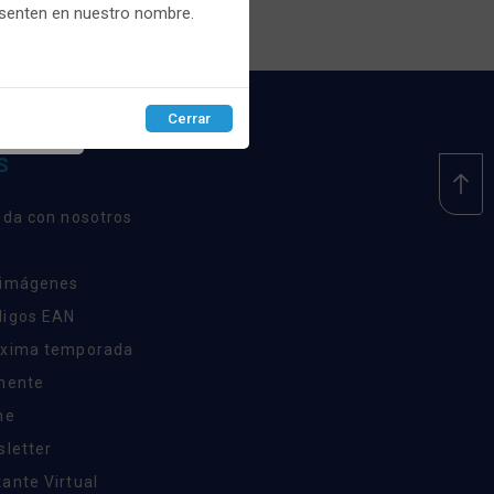
esenten en nuestro nombre.
Cerrar
EPTAR
S
nda con nosotros
 imágenes
digos EAN
óxima temporada
inente
ne
sletter
ante Virtual