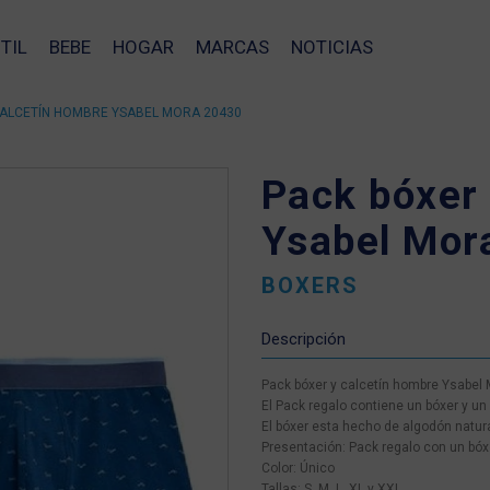
TIL
BEBE
HOGAR
MARCAS
NOTICIAS
CALCETÍN HOMBRE YSABEL MORA 20430
Pack bóxer 
Ysabel Mor
BOXERS
Descripción
Pack bóxer y calcetín hombre Ysabel
El Pack regalo contiene un bóxer y u
El bóxer esta hecho de algodón natur
Presentación: Pack regalo con un bóxe
Color: Único
❯
Tallas: S, M, L, XL y XXL