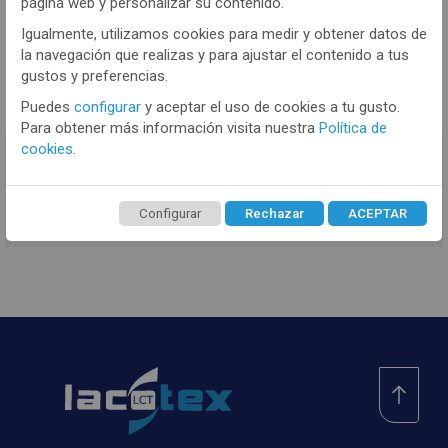
página web y personalizar su contenido.
Deniers
Igualmente, utilizamos cookies para medir y obtener datos de
VER MÁS
la navegación que realizas y para ajustar el contenido a tus
gustos y preferencias.
Puedes
configurar
y aceptar el uso de cookies a tu gusto.
Para obtener más información visita nuestra
Política de
cookies
.
TENEMOS MUCHOS MÁS !
Registrate
aquí
para poder ver todo el
contenido y los precios.
Configurar
Rechazar
ACEPTAR