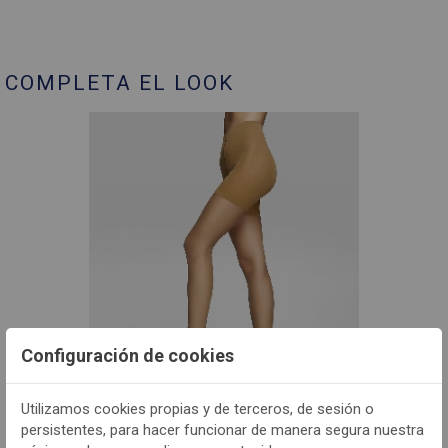
COMPLETA EL LOOK
CONT
Configuración de cookies
- F114293FN
Utilizamos cookies propias y de terceros, de sesión o
persistentes, para hacer funcionar de manera segura nuestra
Panty mujer Filodoro F114293FN 40