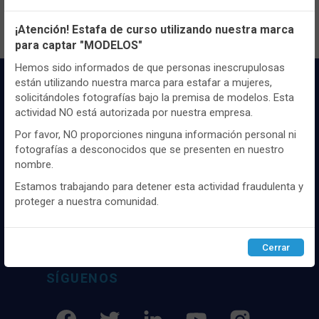
Configuración de cookies
¡Atención! Estafa de curso utilizando nuestra marca
para captar "MODELOS"
Utilizamos cookies propias y de terceros, de sesión o
persistentes, para hacer funcionar de manera segura nuestra
Hemos sido informados de que personas inescrupulosas
página web y personalizar su contenido.
están utilizando nuestra marca para estafar a mujeres,
solicitándoles fotografías bajo la premisa de modelos. Esta
Igualmente, utilizamos cookies para medir y obtener datos de
actividad NO está autorizada por nuestra empresa.
la navegación que realizas y para ajustar el contenido a tus
gustos y preferencias.
Por favor, NO proporciones ninguna información personal ni
fotografías a desconocidos que se presenten en nuestro
Puedes
configurar
y aceptar el uso de cookies a tu gusto.
nombre.
Para obtener más información visita nuestra
Política de
Distribuidor y mayorista textil de las mejores
cookies
.
marcaas de ropa y complementos del
Estamos trabajando para detener esta actividad fraudulenta y
mercado, marcas tanto nacionales como
proteger a nuestra comunidad.
internacionales. Más de 25 años de
Configurar
Rechazar
ACEPTAR
experiencia como proveedor de los mejores
comercios
Cerrar
SÍGUENOS