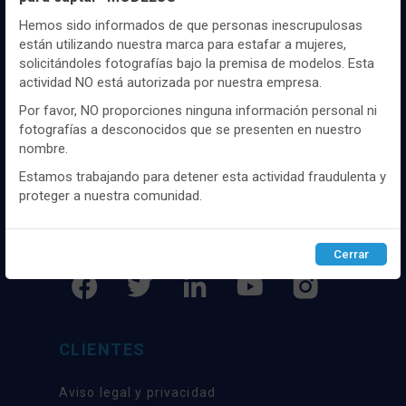
Utilizamos cookies propias y de terceros, de sesión o
persistentes, para hacer funcionar de manera segura nuestra
Hemos sido informados de que personas inescrupulosas
página web y personalizar su contenido.
están utilizando nuestra marca para estafar a mujeres,
solicitándoles fotografías bajo la premisa de modelos. Esta
Igualmente, utilizamos cookies para medir y obtener datos de
actividad NO está autorizada por nuestra empresa.
la navegación que realizas y para ajustar el contenido a tus
Distribuidor y mayorista textil de las mejores
gustos y preferencias.
Por favor, NO proporciones ninguna información personal ni
marcaas de ropa y complementos del
fotografías a desconocidos que se presenten en nuestro
Puedes
configurar
y aceptar el uso de cookies a tu gusto.
mercado, marcas tanto nacionales como
nombre.
Para obtener más información visita nuestra
Política de
internacionales. Más de 25 años de
cookies
.
experiencia como proveedor de los mejores
Estamos trabajando para detener esta actividad fraudulenta y
comercios
proteger a nuestra comunidad.
Configurar
Rechazar
ACEPTAR
SÍGUENOS
Cerrar
CLIENTES
Aviso legal y privacidad