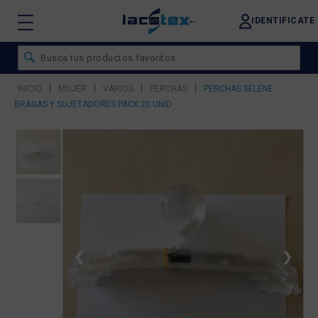
IDENTIFICATE
|
|
|
|
INICIO
MUJER
VARIOS
PERCHAS
PERCHAS SELENE
BRAGAS Y SUJETADORES PACK 20 UNID
❮
❯