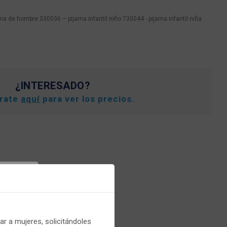
a de hombre 330036 – pijama infantil niño 730044 - pijama infantil niña
¿INTERESADO?
trate
aquí
para ver los precios.
er
r a mujeres, solicitándoles